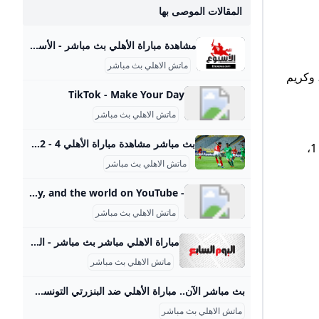
المقالات الموصى بها
مشاهدة مباراة الأهلي بث مباشر - الأسبوع الأسبوع.. بوابة إلكترونية شاملة تقدم أخبار مصر العاجلة وأخبار اليوم على جميع الأصعدة المحلية والعربية والعالمية لحظة بلحظة.. تصدر عن جريدة الأسبوع للصحافة والطباعة والنشر.. رئيس مجلس الإدارة عبد الحميد بكري ورئيس التحرير مصطفى بكري الريـاضـة السبت, 7 ديسمبر, 2024 كولر: الظروف المناخية أثرت على لاعبي الأهلي أمام أورلاندو أكد مارسيل كولر، المدير الفني للفريق الأول لكرة القدم بالنادي الأهلي، أن الأحمر حصد نقطة. اقرأ المزيدأهم الأخبار- السبت, 7 ديسمبر, 2024 الأهلي يفرض التعادل السلبي على أورلاندو في عُقر داره بأبطال إفريقيا الاهلي.
ماتش الاهلي بث مباشر
 وكريم
TikTok - Make Your Day
ماتش الاهلي بث مباشر
بث مباشر مشاهدة مباراة الأهلي 4 - 2 المصري في دوري نايل.. انتهت - كورة بلس ‘يقدم موقع كورة بلس خدمة البث المباشر لأحداث مباراة الأهلي ضد نظيره المصري، مساء اليوم الخميس، في إطار الجولة الخامسة من الدور الحاسم لبطولة الدوري المصري الممتاز “دوري نايل”. ' أخبار مصرية محترفون ميركاتو مقالات الدوري المصري كأس مصر دوري القسم الثاني كأس الرابطة عاجل بلس الاستوديو التحليلي تاتش سكرين بوكسينج داي أبطال بلس فوتبول شات VAR بلس فيديوهات الدوري المصري فيديوجراف الدوري الإنجليزي الممتاز الدوري الإسباني الدوري الايطالي الدوري الالماني
ومن المقرر أن تبدأ مباراة الأهلي والبنك في تمام الساعة الثامنة مساء بتوقيت القاهرة، وسيجري بث المواجهة عبر قناة أون سبورتس 1،
ماتش الاهلي بث مباشر
- YouTube Enjoy the videos and music you love, upload original content, and share it all with friends, family, and the world on YouTube.
ماتش الاهلي بث مباشر
مباراة الاهلي مباشر بث مباشر - اليوم السابع مفاجأة.. بيراميدز يزاحم الأهلى على ضم مصطفى العش من زد الخميس، 16 يناير 2025 11:00 م دخل مسئولي نادى بيراميدز في مفاوضات قوية مع مصطفى العش مدافع الفريق لضمه خلال فترة الانتقالات الشتوية الحالية رغم اقترابه من الأهلى موعد مباراة الأهلي وباتشوكا المكسيكي في كأس الإنتر كونتيننتال الخميس، 12 ديسمبر 2024 10:10 م موعد مباراة الأهلي وباتشوكا المكسيكي بات يشغل اهتمام جماهير النادي الأهلي بأعتبار أن هذه المواجهة هامة جدا في رحلة المارد الأحمر بكاس العالم للقارات الإنتر كونتيننتال.
ماتش الاهلي بث مباشر
بث مباشر الآن.. مباراة الأهلي ضد البنزرتي التونسي (الاستوديو التحليلي) المصري اليوم بث مباشر مباراة الأهلي ضد البنزرتي التونسي اليوم، وكذلك القنوات الناقلة مباشر لمبارة الأهلي والبنزرتي التونسي، يتزايد البحث عنها بكثرة على محرك البحث «جوجل» خلال الساعات القليلة الماضية،… كيفية مشاهدة مباراة الأهلي اليوم ضد البنزرتي التونسي؟ الجمعة 25-07-2025 17:43 | كتب: أحمد خيري | الأهلي - صورة أرشيفية تصوير : آخرون بث مباشر مباراة الأهلي ضد البنزرتي التونسي اليوم، وكذلك القنوات الناقلة مباشر لمبارة الأهلي والبنزرتي التونسي، يتزايد البحث عنها بكثرة على محرك البحث «جوجل» خلال الساعات القليلة الماضية، وبالأخص من جانب عشاق ومحبي المارد الأحمر والجماهير التونسية، وذلك من أجل متابعة ومشاهدة مباراة الأهلي والبنزرتي التونسي، والتي ستجمع بينهما مساء اليوم الجمعة، في إطار ودي، استعدادًا للموسم الكروي الجديد.
ماتش الاهلي بث مباشر