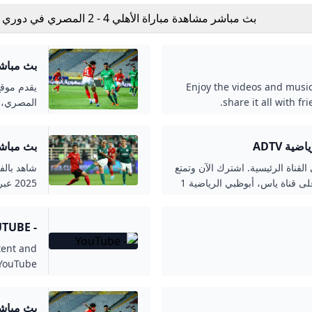
بث مباشر مشاهدة مباراة الأهلي 4 - 2 المصري في
انتهت - كورة بلس
- كورة ب
Enjoy the videos and music
يقدم موقع
share it all with f
المصري، م
لبطولة ال
ية ADTV
بث مباشر
2025 عبر DAZN كووورة
القناة الرئيسية. اشترك الآن وتمتع
شاهد بالفي
بمشاهدة الألعاب والبطولات مباشرةً حصرياً على قناة ياس، أبوظبي الرياضية 1
2025 عبر DAZN
- YOUTUBE
tent and
 YouTube.