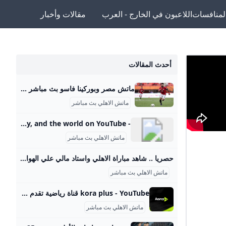
لمنافسات
اللاعبون في الخارج - العرب
مقالات وأخبار
أحدث المقالات
ماتش مصر وبوركينا فاسو بث مباشر قناة ام بي سي مصر 2 من الممكن مشاهدة مباراة بوركينا فاسو ضد مصر بث مباشر اليوم عبر قنوات SSC السعودية وقنوات أون سبورت المصرية وقناة MBC MASR 2، وأيضًا عن طريق البث المباشر ماتش مصر وبوركينا فاسو بث مباشر قناة ام بي سي مصر 2 Published 16 ساعة agoon 2025-09-09By تركيا اليوموتقام المباراة على ملعب 4 أغسطس بالعاصمة واجادوجو، حيث يسعى الفراعنة إلى تحقيق الفوز وخطف بطاقة التأهل المباشر إلى النهائيات قبل جولتين من نهاية التصفيات، إذ سيرفع الانتصار رصيد المنتخب إلى 22 نقطة تضمن له العبور دون انتظار بقية النتائج.
ماتش الاهلي بث مباشر
- YouTube Enjoy the videos and music you love, upload original content, and share it all with friends, family, and the world on YouTube.
ماتش الاهلي بث مباشر
حصريا .. شاهد مباراة الاهلي واستاد مالي علي الهواء مباشرة عبر ياللاكورة يلاكورة اعضاء وزوار Yallakora.com الكرام، يسعد الموقع ان يبلغكم بأنه حصل بشكل حصري علي حقوق بث ونقل لقائي الاهلي والزمالك في دوري ابطال افريقيا علي الهواء مباشرة. مباريات الغد 06:11 م 14/05/2012 حصريا .. شاهد مباراة الاهلي واستاد مالي علي الهواء مباشرة عبر ياللاكورة تابعنا على كتب - فريق عمل ياللاكورة:اعضاء وزوار Yallakora.com الكرام، يسعد الموقع ان يبلغكم بأنه حصل بشكل حصري علي حقوق بث ونقل لقاء الأهلي واستاد مالي في دوري ابطال افريقيا علي الهواء مباشرة.
ماتش الاهلي بث مباشر
kora plus - YouTube قناة رياضية تقدم بث مباشر لمباريات الدوري وكأس مصر.. ومتابعة الأخبار الحصرية.. وبرامج متنوعة
ماتش الاهلي بث مباشر