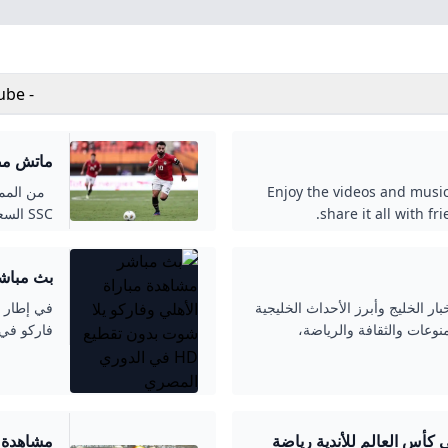
- YouTube
ماتش مصر
Enjoy the videos and music
من الممكن
share it all with f
طريق البث
والتي توفر
المبكر أم
الدوري 
بار الخليج وأبرز الأحداث الخليجية
في إطار م
منوعات والثقافة والرياضة،
فاركو في 
الفريقين 
المواجهة 
يطمح فارك
نتيجة وملخص مباراة الأهلي ضد بورتو في كأس العالم للأندية رياضة