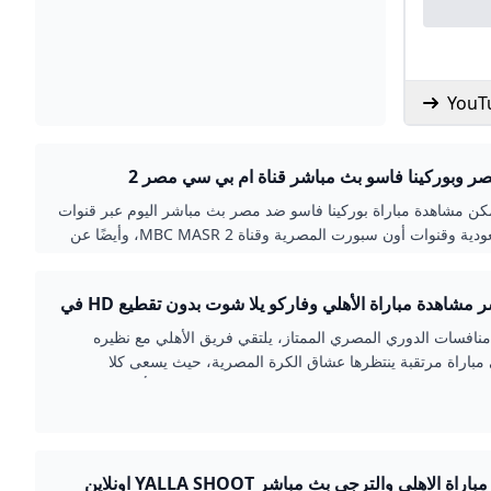
 وبوركينا فاسو بث مباشر قناة ام بي سي مصر 2
 مشاهدة مباراة بوركينا فاسو ضد مصر بث مباشر اليوم عبر قنوات
SSC السعودية وقنوات أون سبورت المصرية وقناة MBC MASR 2، وأيضًا عن
 المباشر للمنصات الخاصة بهما على مواقع التواصل الاجتماعي،
 إذاعة المباراة فضائيًا ورقميًا. الفراعنة يبحثون عن بطاقة التأهل
بث مباشر مشاهدة مباراة الأهلي وفاركو يلا شوت بدون تقطيع HD في
ام بوركينا فاسو وتقام المباراة على …
المصري
نافسات الدوري المصري الممتاز، يلتقي فريق الأهلي مع نظيره
مباراة مرتقبة ينتظرها عشاق الكرة المصرية، حيث يسعى كلا
لتحقيق نتيجة إيجابية تعزز موقفهما في جدول الترتيب. تأتي هذه
في توقيت مهم، خاصة أن الأهلي يبحث عن مواصلة الانتصارات، بينما
و إلى تحقيق مفاجأة أمام حامل اللقب.
مشاهدة مباراة الاهلي والترجي بث مباشر YALLA SHOOT اونلاين