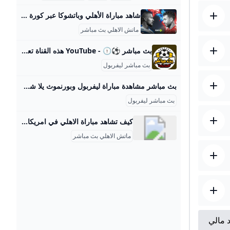
شاهد مباراة الأهلي وباتشوكا عبر كورة بلس يخوض الفريق الأول لكرة القدم بالنادي الأهلي، مواجهة ودية قوية أمام باتشوكا المكسيكي، في الساعة الثانية عشر من منتصف الليل، خلال معسكره المقام حاليًا في مدينة ميامي أخبار مصرية محترفون ميركاتو مقالات الدوري المصري كأس مصر دوري القسم الثاني كأس الرابطة عاجل بلس الاستوديو التحليلي تاتش سكرين بوكسينج داي أبطال بلس فوتبول شات VAR بلس فيديوهات الدوري المصري فيديوجراف الدوري الإنجليزي الممتاز الدوري الإسباني الدوري الايطالي الدوري الالماني الدوري الفرنسي
ماتش الاهلي بث مباشر
بث مباشر ⚽🕦 - YouTube هذه القناة تعرض مبارايات وملخصات كرة القدم بطريقة ممتعة # footballFootball match
بث مباشر ليفربول
بث مباشر مشاهدة مباراة ليفربول وبورنموث يلا شوت بدون تقطيع HD في الدوري الإنجليزي يستمر فريق ليفربول في تقديم عروض قوية خلال منافسات الدوري الإنجليزي الممتاز، حيث يسعى للحفاظ على موقعه بين فرق الصدارة. وبفضل الأداء المميز لنجومه، وعلى رأسهم المصري محمد صلاح، بات الفريق قريبًا من المنافسة على اللقب هذا الموسم. الجمعة 15/أغسطس/2025 - 09:13 م 8/15/2025 9:13:56 PM بث مباشر مشاهدة مباراة ليفربول وبورنموث يلا شوت يستمر فريق ليفربول في تقديم عروض قوية خلال منافسات الدوري الإنجليزي الممتاز، حيث يسعى للحفاظ على موقعه بين فرق الصدارة.
بث مباشر ليفربول
كيف تشاهد مباراة الاهلي في امريكا؟ نادي الاهلي | DAZN US .
ماتش الاهلي بث مباشر
د مالي