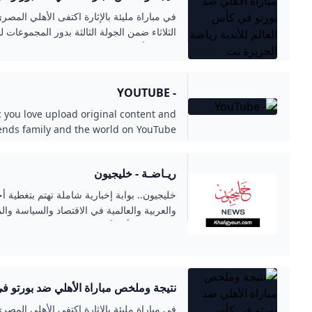
الجزيرة نت
الثلاثاء ضمن الجولة الثالثة بدور المجموعا
العالم للأندية ليودع بذلك البطولة رفقة بورتو.
- YOUTUBE
 you love upload original content and
riends family and the world on YouTube.
ريـاضـة - خليجيون
خليجيون.. بوابة إخبارية شاملة تهتم بتغطية أخ
والعربية والعالمية في الاقتصاد والسياسة وال
ومقالات الرأي لأبرز الكتّاب والمحللين
الجزيرة نت