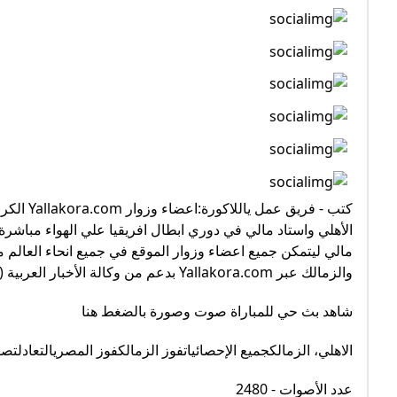
كتب - فر
مالي ليتمكن جميع اعضاء وزوار الموقع في جميع انحاء العالم 
والزمالك عبر Yallakora.com بدعم من وكالة الأخبار العربية (ANA) والحاصلة علي حقوق نقل المباريات مباشرة عبر الانترنت.
شاهد بث حي للمباراة صوت وصورة بالضغط هنا
الاهلي، الزمالكجميع الإحصائياتفوز الزمالكفوز المصريالتعادلتصو
عدد الأصوات - 2480