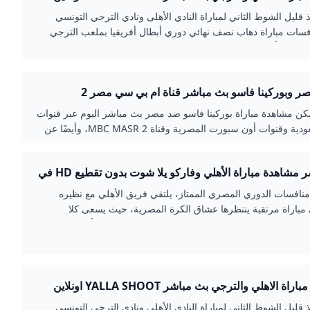
باشر الصباح العربي
 قليل الشوط الثاني لمباراة النادي الأهلى ونادي الترجي التونسي
ات مباراة ذهاب نصف نهائي دوري أبطال أفريقيا بملعب الترجي
وشهدت أحدا
 وبوركينا فاسو بث مباشر قناة ام بي سي مصر 2
 مشاهدة مباراة بوركينا فاسو ضد مصر بث مباشر اليوم عبر قنوات
SSC السعودية وقنوات أون سبورت المصرية وقناة MBC MASR 2، وأيضًا عن
 المباشر للمنصات الخاصة بهما على مواقع التواصل الاجتماعي،
 إذاعة المباراة فضائيًا ورقميًا. الفراعنة يبحثون عن بطاقة التأهل
بث مباشر مشاهدة مباراة الأهلي وفاركو يلا شوت بدون تقطيع HD في
ام بوركينا فاسو وتقام المباراة على …
المصري
نافسات الدوري المصري الممتاز، يلتقي فريق الأهلي مع نظيره
مباراة مرتقبة ينتظرها عشاق الكرة المصرية، حيث يسعى كلا
لتحقيق نتيجة إيجابية تعزز موقفهما في جدول الترتيب. تأتي هذه
في توقيت مهم، خاصة أن الأهلي يبحث عن مواصلة الانتصارات، بينما
و إلى تحقيق مفاجأة أمام حامل اللقب.
مشاهدة مباراة الاهلي والترجي بث مباشر YALLA SHOOT اونلاين
باشر الصباح العربي
 قليل الشوط الثاني لمباراة النادي الأهلى ونادي الترجي التونسي