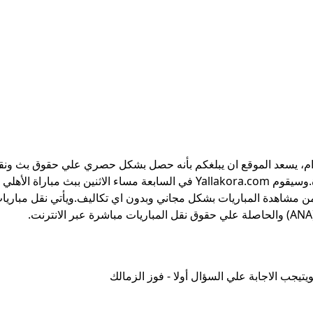
يق عمل ياللاكورة:اعضاء وزوار Yallakora.com الكرام، يسعد الموقع ان يبلغكم بأنه حصل بشكل حصري علي حقوق بث
الأهلي واستاد مالي في دوري ابطال افريقيا علي الهواء مباشرة.وسيقوم Yallakora.com في السابعة مساء الاثنين ببث مبار
من مشاهدة المباريات بشكل مجاني وبدون اي تكاليف.ويأتي نقل مباريات
يتيجب الاجابة علي السؤال أولا - فوز الزمالك