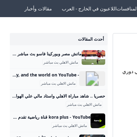
لمنافسات
اللاعبون في الخارج - العرب
مقالات وأخبار
أحدث المقالات
ماتش مصر وبوركينا فاسو بث مباشر قناة ام بي سي مصر 2 من الممكن مشاهدة مباراة بوركينا فاسو ضد مصر بث مباشر اليوم عبر قنوات SSC السعودية وقنوات أون سبورت المصرية وقناة MBC MASR 2، وأيضًا عن طريق البث المباشر ماتش مصر وبوركينا فاسو بث مباشر قناة ام بي سي مصر 2 Published 16 ساعة agoon 2025-09-09By تركيا اليوموتقام المباراة على ملعب 4 أغسطس بالعاصمة واجادوجو، حيث يسعى الفراعنة إلى تحقيق الفوز وخطف بطاقة التأهل المباشر إلى النهائيات قبل جولتين من نهاية التصفيات، إذ سيرفع الانتصار رصيد المنتخب إلى 22 نقطة تضمن له العبور دون انتظار بقية النتائج.
ماتش الاهلي بث مباشر
 في دوري
- YouTube Enjoy the videos and music you love, upload original content, and share it all with friends, family, and the world on YouTube.
ماتش الاهلي بث مباشر
حصريا .. شاهد مباراة الاهلي واستاد مالي علي الهواء مباشرة عبر ياللاكورة يلاكورة اعضاء وزوار Yallakora.com الكرام، يسعد الموقع ان يبلغكم بأنه حصل بشكل حصري علي حقوق بث ونقل لقائي الاهلي والزمالك في دوري ابطال افريقيا علي الهواء مباشرة. مباريات الغد 06:11 م 14/05/2012 حصريا .. شاهد مباراة الاهلي واستاد مالي علي الهواء مباشرة عبر ياللاكورة تابعنا على كتب - فريق عمل ياللاكورة:اعضاء وزوار Yallakora.com الكرام، يسعد الموقع ان يبلغكم بأنه حصل بشكل حصري علي حقوق بث ونقل لقاء الأهلي واستاد مالي في دوري ابطال افريقيا علي الهواء مباشرة.
ماتش الاهلي بث مباشر
kora plus - YouTube قناة رياضية تقدم بث مباشر لمباريات الدوري وكأس مصر.. ومتابعة الأخبار الحصرية.. وبرامج متنوعة
ماتش الاهلي بث مباشر