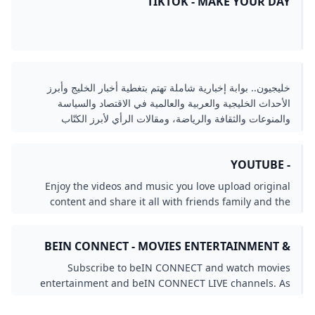
TIKTOK - MAKE YOUR DAY
خليجيون.. بوابة إخبارية شاملة تهتم بتغطية أخبار الخليج وأبرز
الأحداث الخليجية والعربية والعالمية في الاقتصاد والسياسة
والمنوعات والثقافة والرياضة، ومقالات الرأي لأبرز الكتّاب
والمحللين
- YOUTUBE
Enjoy the videos and music you love upload original
content and share it all with friends family and the
world on YouTube.
BEIN CONNECT - MOVIES ENTERTAINMENT &
BEIN SPORTS CONNECT LIVE STREAM
Subscribe to beIN CONNECT and watch movies
entertainment and beIN CONNECT LIVE channels. As
beIN TV subscriber you can activate online beIN
CONNECT for free!