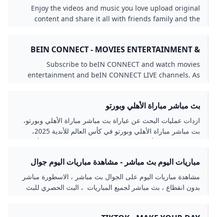
Enjoy the videos and music you love upload original
content and share it all with friends family and the
world on YouTube.
BEIN CONNECT - MOVIES ENTERTAINMENT &
BEIN SPORTS CONNECT LIVE STREAM
Subscribe to beIN CONNECT and watch movies
entertainment and beIN CONNECT LIVE channels. As
beIN TV subscriber you can activate online beIN
CONNECT for free!
بث مباشر مباراة الأهلي وبورتو
ازدات عمليات البحث عن عباراة بث مباشر مباراة الأهلي وبورتو،
بث مباشر مباراة الأهلي وبورتو في كأس العالم للأندية 2025،
مشاهدة مباراة الأهلي بث مباشر، القنوات الناقلة لمباراة الأهلي
ضد بورتوبشكل ملحوظ قبل انطلاق المباراة المرتقبة بين الأهلي
مباريات اليوم بث مباشر - مشاهدة مباريات اليوم جوال
المصري وبورتو البرتغالي في ختام دور المجموعات من بطولة
بدون تقطيع - الاسطورة لبث المباريات LIVEHD7
كأس العالم للأندية 2025.
مشاهدة مباريات اليوم على الجوال بث مباشر ، الاسطورة مباشر
بدون انقطاع ، بث مباشر لجميع المباريات ، البث الحصري للبث
المباشر للاسطورة لبث المباريات ، شاهد