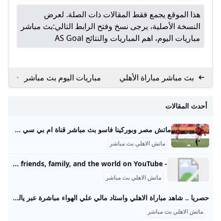
هذا الموقع يجمع فقط المقالات ذات الصلة. لعرض
النسخة الأصلية، يرجى نسخ وفتح الرابط التالي:
بث مباشر
مباريات اليوم، اهم المباريات والنتائج AS Goal
بث مباشر مباراة الأهلي
مباريات اليوم بث مباشر
وبورتو
- مشاهدة مباريات اليوم
جوال بدون تقطيع -
أحدث المقالات
الاسطورة لبث المباريات
livehd7
ماتش مصر وبوركينا فاسو بث مباشر قناة ام بي سي مصر 2 من الممكن مشاهدة مباراة بوركينا فاسو ضد مصر بث مباشر اليوم عبر قنوات SSC السعودية وقنوات أون سبورت المصرية وقناة MBC MASR 2، وأيضًا عن طريق البث المباشر ماتش مصر وبوركينا فاسو بث مباشر قناة ام بي سي مصر 2 Published 16 ساعة agoon 2025-09-09By تركيا اليوموتقام المباراة على ملعب 4 أغسطس بالعاصمة واجادوجو، حيث يسعى الفراعنة إلى تحقيق الفوز وخطف بطاقة التأهل المباشر إلى النهائيات قبل جولتين من نهاية التصفيات، إذ سيرفع الانتصار رصيد المنتخب إلى 22 نقطة تضمن له العبور دون انتظار بقية النتائج.
ماتش الاهلي بث مباشر
- YouTube Enjoy the videos and music you love, upload original content, and share it all with friends, family, and the world on YouTube.
ماتش الاهلي بث مباشر
حصريا .. شاهد مباراة الاهلي واستاد مالي علي الهواء مباشرة عبر ياللاكورة يلاكورة اعضاء وزوار Yallakora.com الكرام، يسعد الموقع ان يبلغكم بأنه حصل بشكل حصري علي حقوق بث ونقل لقائي الاهلي والزمالك في دوري ابطال افريقيا علي الهواء مباشرة. مباريات الغد 06:11 م 14/05/2012 حصريا .. شاهد مباراة الاهلي واستاد مالي علي الهواء مباشرة عبر ياللاكورة تابعنا على كتب - فريق عمل ياللاكورة:اعضاء وزوار Yallakora.com الكرام، يسعد الموقع ان يبلغكم بأنه حصل بشكل حصري علي حقوق بث ونقل لقاء الأهلي واستاد مالي في دوري ابطال افريقيا علي الهواء مباشرة.
ماتش الاهلي بث مباشر