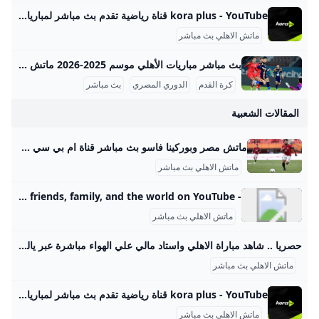
kora plus - YouTube قناة رياضية تقدم بث مباشر لمباريات الدوري وكأس مصر.. ومتابعة الأخبار الحصرية.. وبرامج متنوعة
ماتش الاهلي بث مباشر
بث مباشر مباريات الأهلي موسم 2025-2026 ماتش الأهلي بث مباشر هو حدث رياضي أساسي لعشاق كرة القدم في مصر والوطن العربي، حيث يحظى الفريق الجماهيري الكبير بتغطية إعلامية واهتمام واسع، خصوصًا في موسم 2025-2026 من الدوري المصري الممتاز. تتسم مباريات الأهلي هذا الموسم بالتنافسية والجدية بعد بداية متذبذبة كما يظهر من وضعيته الحالية في جدول الترتيب، حيث يسعى الفريق لاستعادة مستواه المتميز. مواعيد مباريات الأهلي تفصيليًا وفقًا لجدول مباريات الأهلي المعتمد من رابطة الأندية المصرية المحترفة، كان آخر لقاء جماهيري للأهلي في الدوري يوم 14 سبتمبر 2025 ضد إنبي على ملعب المقاولون العرب، في مباراة أقيمت ضمن الجولة السادسة.
كرة القدم
الدوري المصري
بث مباشر
المقالات الشعبية
ماتش مصر وبوركينا فاسو بث مباشر قناة ام بي سي مصر 2 من الممكن مشاهدة مباراة بوركينا فاسو ضد مصر بث مباشر اليوم عبر قنوات SSC السعودية وقنوات أون سبورت المصرية وقناة MBC MASR 2، وأيضًا عن طريق البث المباشر ماتش مصر وبوركينا فاسو بث مباشر قناة ام بي سي مصر 2 Published 16 ساعة agoon 2025-09-09By تركيا اليوموتقام المباراة على ملعب 4 أغسطس بالعاصمة واجادوجو، حيث يسعى الفراعنة إلى تحقيق الفوز وخطف بطاقة التأهل المباشر إلى النهائيات قبل جولتين من نهاية التصفيات، إذ سيرفع الانتصار رصيد المنتخب إلى 22 نقطة تضمن له العبور دون انتظار بقية النتائج.
ماتش الاهلي بث مباشر
- YouTube Enjoy the videos and music you love, upload original content, and share it all with friends, family, and the world on YouTube.
ماتش الاهلي بث مباشر
حصريا .. شاهد مباراة الاهلي واستاد مالي علي الهواء مباشرة عبر ياللاكورة يلاكورة اعضاء وزوار Yallakora.com الكرام، يسعد الموقع ان يبلغكم بأنه حصل بشكل حصري علي حقوق بث ونقل لقائي الاهلي والزمالك في دوري ابطال افريقيا علي الهواء مباشرة. مباريات الغد 06:11 م 14/05/2012 حصريا .. شاهد مباراة الاهلي واستاد مالي علي الهواء مباشرة عبر ياللاكورة تابعنا على كتب - فريق عمل ياللاكورة:اعضاء وزوار Yallakora.com الكرام، يسعد الموقع ان يبلغكم بأنه حصل بشكل حصري علي حقوق بث ونقل لقاء الأهلي واستاد مالي في دوري ابطال افريقيا علي الهواء مباشرة.
ماتش الاهلي بث مباشر
kora plus - YouTube قناة رياضية تقدم بث مباشر لمباريات الدوري وكأس مصر.. ومتابعة الأخبار الحصرية.. وبرامج متنوعة
ماتش الاهلي بث مباشر