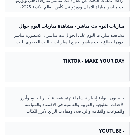
ازدات عمليات البحث عن عباراة بث مباشر مباراة الأهلي وبورتو،
بث مباشر مباراة الأهلي وبورتو في كأس العالم للأندية 2025،
مشاهدة مباراة الأهلي بث مباشر، القنوات الناقلة لمباراة الأهلي
ضد بورتوبشكل ملحوظ قبل انطلاق المباراة المرتقبة بين الأهلي
مباريات اليوم بث مباشر - مشاهدة مباريات اليوم جوال
المصري وبورتو البرتغالي في ختام دور المجموعات من بطولة
بدون تقطيع - الاسطورة لبث المباريات LIVEHD7
كأس العالم للأندية 2025.
مشاهدة مباريات اليوم على الجوال بث مباشر ، الاسطورة مباشر
بدون انقطاع ، بث مباشر لجميع المباريات ، البث الحصري للبث
المباشر للاسطورة لبث المباريات ، شاهد
TIKTOK - MAKE YOUR DAY
خليجيون.. بوابة إخبارية شاملة تهتم بتغطية أخبار الخليج وأبرز
الأحداث الخليجية والعربية والعالمية في الاقتصاد والسياسة
والمنوعات والثقافة والرياضة، ومقالات الرأي لأبرز الكتّاب
والمحللين
- YOUTUBE