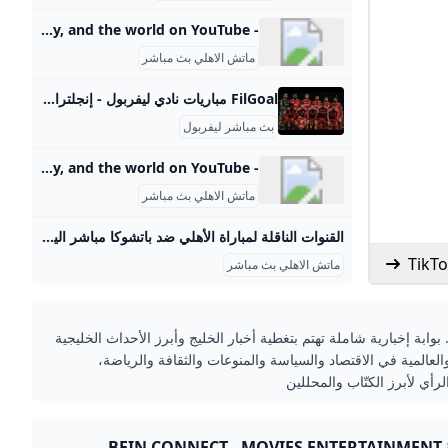
- YouTube Enjoy the videos and music you love, upload original content, and share it all with friends, family, and the world on YouTube.
ماتش الاهلي بث مباشر
FilGoal مباريات نادي ليفربول - إنجلترا مباريات نادي ليفربول - إنجلترا الرئيسية أخبار مباريات ميركاتو فانتازي في الجول مسابقة التوقعات فيديوهات عدسات آراء حرة ركن الألعاب الدوري المصري الدوري الإنجليزي الممتاز الدوري الإسباني الدوري الإيطالي الدوري الفرنسي الدوري الألماني الدوري السعودي للمحترفين دوري أبطال إفريقيا كأس الكونفدرالية دوري أبطال أوروبا كل البطولات الكرة المصرية الدوري المصري الكرة الأوروبية الكرة الإفريقية منتخب مصر سعودي في الجول الدوري الإنجليزي الدوري الإسباني دوري أبطال أوروبا القسم الثاني رياضات أخرى
بث مباشر ليفربول
- YouTube Enjoy the videos and music you love, upload original content, and share it all with friends, family, and the world on YouTube.
ماتش الاهلي بث مباشر
القنوات الناقلة لمباراة الأهلي ضد باتشوكا مباشر اليوم.. والموعد والمعلق المصري اليوم القنوات الناقلة لمباراة الأهلي وباتشوكا اليوم، وكذلك معلق مباراة الأهلي وباتشوكا، يكثر البحث عنها من قبل عشاق ومحبو كرة القدم وبالأخص من جانب جماهير المارد الأحمر وذلك من أجل متابعة ومشاهدة مباراة الأهلي وباتشوكا، والتي ستجمع بينهما اليوم… كيفية مشاهدة مباراة الأهلي وباتشوكا اليوم؟ الأحد 08-06-2025 03:33 | كتب: أحمد خيري | مباراة الأهلي وباتشوكا المكسيكي في كأس إنتر كونتيننتال - صورة أرشيفية تصوير : آخرون القنوات الناقلة لمباراة الأهلي وباتشوكا اليوم، وكذلك معلق مباراة الأهلي وباتشوكا، يكثر البحث عنها من قبل عشاق ومحبو كرة القدم وبالأخص من جانب جماهير المارد الأحمر وذلك من أجل متابعة ومشاهدة مباراة الأهلي وباتشوكا، والتي ستجمع بينهما اليوم الأحد، في إطار ودي استعدادًا لخوض منافسات بطولة كأس العالم للأندية 2025.
TikTo
ماتش الاهلي بث مباشر
بوابة إخبارية شاملة تهتم بتغطية أخبار الخليج وأبرز الأحداث الخليجية
والعالمية في الاقتصاد والسياسة والمنوعات والثقافة والرياضة،
رأي لأبرز الكتّاب والمحللين
BEIN CONNECT - MOVIES ENTERTAINMENT 