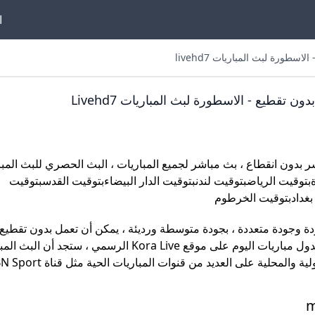
ا
طورة لبث المباريات livehd7
تقطيع - الاسطورة لبث المباريات Livehd7
 بدون انقطاع ، بث مباشر لجميع المباريات ، البث الحصري للبث المب
بتوقيت الرياضبتوقيت لندنبتوقيت الدار البيضاءبتوقيت القدسبتوقيت
 بغدادبتوقيت الخرطوم
ودة وجودة متعددة ، بجودة متوسطة ورديئة ، يمكن أن تعمل بدون تقطيع
الجهاز المحمول. اهم لعبة غدا لعبة اليوم كورة بث مباشر في جدول مباريات اليوم على موقع Kora Live الرسمي ، ستجد 