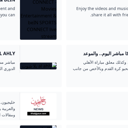
STREAM
ment and
Enjoy the videos and music
 you can
share it all with f
or free!
كا مباشر اليوم.. والموعد
AL AHLY يلا ش
م، وكذلك معلق مباراة الأهلي
حبو كرة القدم وبالأخص من جانب
الدوري ال
شاهدة مباراة الأهلي وباتشوكا،
خليجيون.. 
والعربية 
مواجهة ود
ومقالات ال
للأحمر من