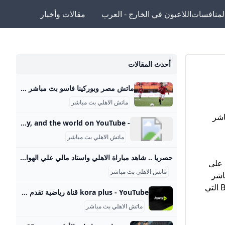
لمنافسات
اللاعبون في الخارج - العرب
مقالات وأخبار
أحدث المقالات
ماتش مصر وبوركينا فاسو بث مباشر قناة ام بي سي مصر 2 من الممكن مشاهدة مباراة بوركينا فاسو ضد مصر بث مباشر اليوم عبر قنوات SSC السعودية وقنوات أون سبورت المصرية وقناة MBC MASR 2، وأيضًا عن طريق البث المباشر ماتش مصر وبوركينا فاسو بث مباشر قناة ام بي سي مصر 2 Published 16 ساعة agoon 2025-09-09By تركيا اليوموتقام المباراة على ملعب 4 أغسطس بالعاصمة واجادوجو، حيث يسعى الفراعنة إلى تحقيق الفوز وخطف بطاقة التأهل المباشر إلى النهائيات قبل جولتين من نهاية التصفيات، إذ سيرفع الانتصار رصيد المنتخب إلى 22 نقطة تضمن له العبور دون انتظار بقية النتائج.
ماتش الاهلي بث مباشر
اشر
- YouTube Enjoy the videos and music you love, upload original content, and share it all with friends, family, and the world on YouTube.
ماتش الاهلي بث مباشر
حصريا .. شاهد مباراة الاهلي واستاد مالي علي الهواء مباشرة عبر ياللاكورة يلاكورة اعضاء وزوار Yallakora.com الكرام، يسعد الموقع ان يبلغكم بأنه حصل بشكل حصري علي حقوق بث ونقل لقائي الاهلي والزمالك في دوري ابطال افريقيا علي الهواء مباشرة. مباريات الغد 06:11 م 14/05/2012 حصريا .. شاهد مباراة الاهلي واستاد مالي علي الهواء مباشرة عبر ياللاكورة تابعنا على كتب - فريق عمل ياللاكورة:اعضاء وزوار Yallakora.com الكرام، يسعد الموقع ان يبلغكم بأنه حصل بشكل حصري علي حقوق بث ونقل لقاء الأهلي واستاد مالي في دوري ابطال افريقيا علي الهواء مباشرة.
 على
ماتش الاهلي بث مباشر
أن البث المباشر
يمكنه مشاهدة جميع أهم مباريات اليوم في جميع المباريات الدولية والمحلية على العديد من قنوات المباريات الحية مثل قناة BN Sport التي
kora plus - YouTube قناة رياضية تقدم بث مباشر لمباريات الدوري وكأس مصر.. ومتابعة الأخبار الحصرية.. وبرامج متنوعة
ماتش الاهلي بث مباشر