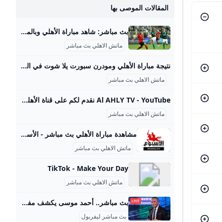
المقالات الموصى بها
بث مباشر: شاهد مباراة الأهلي وبالميراس في كأس العالم للأندية 2025 عبر DAZN كووورة شاهد بالفيديو البث المباشر لمباراة الأهلي وبالميراس في كأس العالم للأندية 2025 عبر DAZN مصعب صلاح19 يونيو 202511:41 يستضيف ملعب ميتلايف، مساء الخميس، مباراة الأهلي المصر وبالميراس البرازيلي، في بطولة كأس العالم للأندية 2025. بالميراس، بطل دوري كوبا ليبرتادرويس، يواجه الأهلي أحد أبطال قارة إفريقيا المشاركين في البطولة، التي تقام للمرة الأولى بمشاركة 32 فريقًا من مختلف أنحاء العالم. ونجح الأهلي في الخروج بنقطة التعادل في المباراة الافتتاحية أمام إنتر ميامي، وهي نفس نتيجة مواجهة بالميراس الأولى ضد بورتو، لتبقى حظوظ كل الفرق متساوية.
ماتش الاهلي بث مباشر
نتيجة مباراة الأهلي ومودرن سبورت يلا شوت في الدوري المصري عودة المارد الأحمر بين Al Ahly vs Modern Sport اليوم، تتجه أنظار جماهير كرة القدم المصرية والعربية إلى استاد القاهرة الدولي مساء اليوم السبت 9 أغسطس 2025، حيث يلتقي الأهلي ومودرن سبورت في الجولة الأولى من منافسات الدوري المصري الممتاز للموسم الجديد 2025-2026. اللقاء الذي ينطلق في تمام التاسعة مساءً بث مباشر السبت 09/أغسطس/2025 - 08:45 م 8/9/2025 8:45:28 PM الأهلي ضد مودرن سبورت - الدوري المصري عودة المارد الأحمر بين Al Ahly vs Modern Sport اليوم، تتجه أنظار جماهير كرة القدم المصرية والعربية إلى استاد القاهرة الدولي مساء اليوم السبت 9 أغسطس 2025، حيث يلتقي الأهلي ومودرن سبورت في الجولة الأولى من منافسات الدوري المصري الممتاز للموسم الجديد 2025-2026.
ماتش الاهلي بث مباشر
Al AHLY TV - YouTube نقدم لكم على قناة الأهلى بث مباشر لمباريات النادى الأهلى المصرى والتدريبات وأستوديوهات تحليلية للمباريات وبرامج رياضية للكثير من الألعابالتردد HD 11747 V ـ 1…
ماتش الاهلي بث مباشر
مشاهدة مباراة الأهلي بث مباشر - الأسبوع الأسبوع.. بوابة إلكترونية شاملة تقدم أخبار مصر العاجلة وأخبار اليوم على جميع الأصعدة المحلية والعربية والعالمية لحظة بلحظة.. تصدر عن جريدة الأسبوع للصحافة والطباعة والنشر.. رئيس مجلس الإدارة عبد الحميد بكري ورئيس التحرير مصطفى بكري الريـاضـة السبت, 7 ديسمبر, 2024 كولر: الظروف المناخية أثرت على لاعبي الأهلي أمام أورلاندو أكد مارسيل كولر، المدير الفني للفريق الأول لكرة القدم بالنادي الأهلي، أن الأحمر حصد نقطة. اقرأ المزيدأهم الأخبار- السبت, 7 ديسمبر, 2024 الأهلي يفرض التعادل السلبي على أورلاندو في عُقر داره بأبطال إفريقيا الاهلي.
ماتش الاهلي بث مباشر
TikTok - Make Your Day
ماتش الاهلي بث مباشر
بث مباشر.. أحمد موسى يكشف مفاجأة عن الضربة الإسرائيلية في قطر يقدم الإعلامي أحمد موسى، حلقة جديدة من برنامج «على مسئوليتي» المذاع على قناة “صدى البلد”، وذلك اليوم الثلاثاء….. الثلاثاء 09/سبتمبر/2025 - 08:20 م 9/9/2025 8:20:17 PM طباعة شارك أحمد موسى عادل نصار يقدم الإعلامي أحمد موسى، حلقة جديدة من برنامج «على مسئوليتي» المذاع على قناة “صدى البلد”، وذلك اليوم الثلاثاء. محمد رمضان يروج لحفله المنتظر في أمريكا وكيل حقوق النواب يطالب باجتماع طارئ للجامعة العربية بعد العدوان الإسرائيلي على قطر من المقرر أن يناقش الإعلامي أحمد موسى في حلقة اليوم الاربعاء من «على مسئوليتي» عددا من الملفات المحلية والعالمية، ولعل أبرزها، المستجدات في الساحة الإقليمية والدولية.
بث مباشر ليفربول