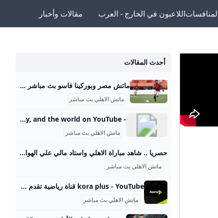
لمنافسات
اللاعبون في الخارج - العرب
مقالات وأخبار
أحدث المقالات
ماتش مصر وبوركينا فاسو بث مباشر قناة ام بي سي مصر 2 من الممكن مشاهدة مباراة بوركينا فاسو ضد مصر بث مباشر اليوم عبر قنوات SSC السعودية وقنوات أون سبورت المصرية وقناة MBC MASR 2، وأيضًا عن طريق البث المباشر ماتش مصر وبوركينا فاسو بث مباشر قناة ام بي سي مصر 2 Published 16 ساعة agoon 2025-09-09By تركيا اليوموتقام المباراة على ملعب 4 أغسطس بالعاصمة واجادوجو، حيث يسعى الفراعنة إلى تحقيق الفوز وخطف بطاقة التأهل المباشر إلى النهائيات قبل جولتين من نهاية التصفيات، إذ سيرفع الانتصار رصيد المنتخب إلى 22 نقطة تضمن له العبور دون انتظار بقية النتائج.
ماتش الاهلي بث مباشر
- YouTube Enjoy the videos and music you love, upload original content, and share it all with friends, family, and the world on YouTube.
ماتش الاهلي بث مباشر
حصريا .. شاهد مباراة الاهلي واستاد مالي علي الهواء مباشرة عبر ياللاكورة يلاكورة اعضاء وزوار Yallakora.com الكرام، يسعد الموقع ان يبلغكم بأنه حصل بشكل حصري علي حقوق بث ونقل لقائي الاهلي والزمالك في دوري ابطال افريقيا علي الهواء مباشرة. مباريات الغد 06:11 م 14/05/2012 حصريا .. شاهد مباراة الاهلي واستاد مالي علي الهواء مباشرة عبر ياللاكورة تابعنا على كتب - فريق عمل ياللاكورة:اعضاء وزوار Yallakora.com الكرام، يسعد الموقع ان يبلغكم بأنه حصل بشكل حصري علي حقوق بث ونقل لقاء الأهلي واستاد مالي في دوري ابطال افريقيا علي الهواء مباشرة.
ماتش الاهلي بث مباشر
kora plus - YouTube قناة رياضية تقدم بث مباشر لمباريات الدوري وكأس مصر.. ومتابعة الأخبار الحصرية.. وبرامج متنوعة
ماتش الاهلي بث مباشر