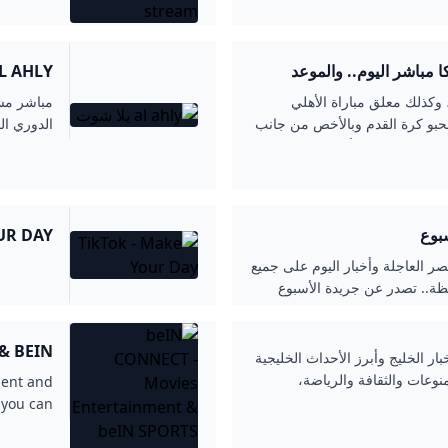
كا مباشر اليوم.. والموعد
AL AHLY يلا ش
م، وكذلك معلق مباراة الأهلي
حبو كرة القدم وبالأخص من جانب
الدوري ال
شاهدة مباراة الأهلي وباتشوكا،
سبوع
UR DAY
مصر العاجلة وأخبار اليوم على جميع
مواجهة ود
حظة.. تصدر عن جريدة الأسبوع
ارة عبد الحميد بكري ورئيس
للأحمر من
& BEIN
بار الخليج وأبرز الأحداث الخليجية
STREAM
منوعات والثقافة والرياضة،
ment and
 you can
or free!