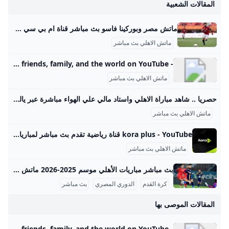
المقالات الشعبية
ماتش مصر وبوركينا فاسو بث مباشر قناة ام بي سي مصر 2 من الممكن مشاهدة مباراة بوركينا فاسو ضد مصر بث مباشر اليوم عبر قنوات SSC السعودية وقنوات أون سبورت المصرية وقناة MBC MASR 2، وأيضًا عن طريق البث المباشر ماتش مصر وبوركينا فاسو بث مباشر قناة ام بي سي مصر 2 Published 16 ساعة agoon 2025-09-09By تركيا اليوموتقام المباراة على ملعب 4 أغسطس بالعاصمة واجادوجو، حيث يسعى الفراعنة إلى تحقيق الفوز وخطف بطاقة التأهل المباشر إلى النهائيات قبل جولتين من نهاية التصفيات، إذ سيرفع الانتصار رصيد المنتخب إلى 22 نقطة تضمن له العبور دون انتظار بقية النتائج.
ماتش الاهلي بث مباشر
- YouTube Enjoy the videos and music you love, upload original content, and share it all with friends, family, and the world on YouTube.
ماتش الاهلي بث مباشر
حصريا .. شاهد مباراة الاهلي واستاد مالي علي الهواء مباشرة عبر ياللاكورة يلاكورة اعضاء وزوار Yallakora.com الكرام، يسعد الموقع ان يبلغكم بأنه حصل بشكل حصري علي حقوق بث ونقل لقائي الاهلي والزمالك في دوري ابطال افريقيا علي الهواء مباشرة. مباريات الغد 06:11 م 14/05/2012 حصريا .. شاهد مباراة الاهلي واستاد مالي علي الهواء مباشرة عبر ياللاكورة تابعنا على كتب - فريق عمل ياللاكورة:اعضاء وزوار Yallakora.com الكرام، يسعد الموقع ان يبلغكم بأنه حصل بشكل حصري علي حقوق بث ونقل لقاء الأهلي واستاد مالي في دوري ابطال افريقيا علي الهواء مباشرة.
ماتش الاهلي بث مباشر
kora plus - YouTube قناة رياضية تقدم بث مباشر لمباريات الدوري وكأس مصر.. ومتابعة الأخبار الحصرية.. وبرامج متنوعة
ماتش الاهلي بث مباشر
بث مباشر مباريات الأهلي موسم 2025-2026 ماتش الأهلي بث مباشر هو حدث رياضي أساسي لعشاق كرة القدم في مصر والوطن العربي، حيث يحظى الفريق الجماهيري الكبير بتغطية إعلامية واهتمام واسع، خصوصًا في موسم 2025-2026 من الدوري المصري الممتاز. تتسم مباريات الأهلي هذا الموسم بالتنافسية والجدية بعد بداية متذبذبة كما يظهر من وضعيته الحالية في جدول الترتيب، حيث يسعى الفريق لاستعادة مستواه المتميز. مواعيد مباريات الأهلي تفصيليًا وفقًا لجدول مباريات الأهلي المعتمد من رابطة الأندية المصرية المحترفة، كان آخر لقاء جماهيري للأهلي في الدوري يوم 14 سبتمبر 2025 ضد إنبي على ملعب المقاولون العرب، في مباراة أقيمت ضمن الجولة السادسة.
كرة القدم
الدوري المصري
بث مباشر
المقالات الموصى بها
- YouTube Enjoy the videos and music you love, upload original content, and share it all with friends, family, and the world on YouTube.