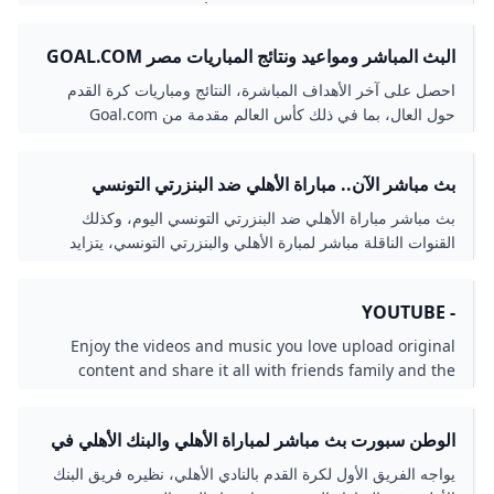
يتطلع العديد من محبي وعشاق المارد الأحمر إلى هذه المباراة
بهدف تعويض الخسارة الأخيرة أمام شباب بلوزداد، التي انتهت
البث المباشر ومواعيد ونتائج المباريات مصر GOAL.COM
بهزيمة بهدف نظيف. تابع معنا للمزيد من التفاصيل حول بث مباشر
مباراة الاهلي اليوم.
احصل على آخر الأهداف المباشرة، النتائج ومباريات كرة القدم
حول العال، بما في ذلك كأس العالم مقدمة من Goal.com
بث مباشر الآن.. مباراة الأهلي ضد البنزرتي التونسي
(الاستوديو التحليلي) المصري اليوم
بث مباشر مباراة الأهلي ضد البنزرتي التونسي اليوم، وكذلك
القنوات الناقلة مباشر لمبارة الأهلي والبنزرتي التونسي، يتزايد
البحث عنها بكثرة على محرك البحث «جوجل» خلال الساعات
القليلة الماضية،...
- YOUTUBE
Enjoy the videos and music you love upload original
content and share it all with friends family and the
world on YouTube.
الوطن سبورت بث مباشر لمباراة الأهلي والبنك الأهلي في
الدوري الممتاز بجودة عالية
يواجه الفريق الأول لكرة القدم بالنادي الأهلي، نظيره فريق البنك