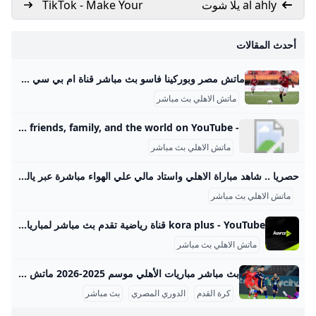
al ahly يلا شوت
TikTok - Make Your
Day
أحدث المقالات
ماتش مصر وبوركينا فاسو بث مباشر قناة ام بي سي مصر 2 من الممكن مشاهدة مباراة بوركينا فاسو ضد مصر بث مباشر اليوم عبر قنوات SSC السعودية وقنوات أون سبورت المصرية وقناة MBC MASR 2، وأيضًا عن طريق البث المباشر ماتش مصر وبوركينا فاسو بث مباشر قناة ام بي سي مصر 2 Published 16 ساعة agoon 2025-09-09By تركيا اليوموتقام المباراة على ملعب 4 أغسطس بالعاصمة واجادوجو، حيث يسعى الفراعنة إلى تحقيق الفوز وخطف بطاقة التأهل المباشر إلى النهائيات قبل جولتين من نهاية التصفيات، إذ سيرفع الانتصار رصيد المنتخب إلى 22 نقطة تضمن له العبور دون انتظار بقية النتائج.
ماتش الاهلي بث مباشر
- YouTube Enjoy the videos and music you love, upload original content, and share it all with friends, family, and the world on YouTube.
ماتش الاهلي بث مباشر
حصريا .. شاهد مباراة الاهلي واستاد مالي علي الهواء مباشرة عبر ياللاكورة يلاكورة اعضاء وزوار Yallakora.com الكرام، يسعد الموقع ان يبلغكم بأنه حصل بشكل حصري علي حقوق بث ونقل لقائي الاهلي والزمالك في دوري ابطال افريقيا علي الهواء مباشرة. مباريات الغد 06:11 م 14/05/2012 حصريا .. شاهد مباراة الاهلي واستاد مالي علي الهواء مباشرة عبر ياللاكورة تابعنا على كتب - فريق عمل ياللاكورة:اعضاء وزوار Yallakora.com الكرام، يسعد الموقع ان يبلغكم بأنه حصل بشكل حصري علي حقوق بث ونقل لقاء الأهلي واستاد مالي في دوري ابطال افريقيا علي الهواء مباشرة.
ماتش الاهلي بث مباشر
kora plus - YouTube قناة رياضية تقدم بث مباشر لمباريات الدوري وكأس مصر.. ومتابعة الأخبار الحصرية.. وبرامج متنوعة
ماتش الاهلي بث مباشر
بث مباشر مباريات الأهلي موسم 2025-2026 ماتش الأهلي بث مباشر هو حدث رياضي أساسي لعشاق كرة القدم في مصر والوطن العربي، حيث يحظى الفريق الجماهيري الكبير بتغطية إعلامية واهتمام واسع، خصوصًا في موسم 2025-2026 من الدوري المصري الممتاز. تتسم مباريات الأهلي هذا الموسم بالتنافسية والجدية بعد بداية متذبذبة كما يظهر من وضعيته الحالية في جدول الترتيب، حيث يسعى الفريق لاستعادة مستواه المتميز. مواعيد مباريات الأهلي تفصيليًا وفقًا لجدول مباريات الأهلي المعتمد من رابطة الأندية المصرية المحترفة، كان آخر لقاء جماهيري للأهلي في الدوري يوم 14 سبتمبر 2025 ضد إنبي على ملعب المقاولون العرب، في مباراة أقيمت ضمن الجولة السادسة.
كرة القدم
الدوري المصري
بث مباشر