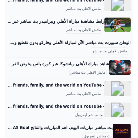
ماتش الاهلي بث مباشر
رابط مشاهدة مباراة الأهلي وبيراميدز بث مباشر عبر قناة On Sport بدون تقطيع يلتقى الاهلى مع بيراميدز فى مباراة لا تحمل القسمة على اثنين، لرغبة كل فريق فى تحقيق الفوز، للحد من نزيف النقاط الذى يصاحب الفريقين هذا الموسم السبت 30/أغسطس/2025 - 07:30 م 8/30/2025 7:30:46 PM الاهلى وبيراميدز شارك طباعة يلتقي الأهلي مع بيراميدز في مباراة لا تقبل القسمة على اثنين، لرغبة كل فريق في تحقيق الفوز والحد من نزيف النقاط الذي يلازم الفريقين هذا الموسم، والذي أبعدهما عن المنافسة على صدارة جدول ترتيب الدوري المصري.
ماتش الاهلي بث مباشر
الوطن سبورت بث مباشر الآن لمباراة الأهلي وفاركو بدون تقطيع وبجودة عالية LIVE NOW ONLINE بث مباشر الآن لمباراة الأهلي وفاركو بدون تقطيع وبجودة عالية LIVE NOW ONLINE وذلك في مباراة الفريقين المقامة على ستاد القاهرة الدولي، والتي تجمعهما في الجولة الأ د. أحمد محمود رئيس التحرير: مصطفى عمار د.أحمد محمود رئيس التحرير: مصطفى عمار ويقدم موقع «الوطن سبورت» خدمة لقرائه عبر نشر رابط بث مباشر الآن لمباراة الأهلي وفاركو بدون تقطيع وبجودة عالية LIVE NOW ONLINE، في لقاء الفريقين بالجولة الثانية من منافسات الدوري المصري الممتاز.
ماتش الاهلي بث مباشر
شاهد مباراة الأهلي وباتشوكا عبر كورة بلس يخوض الفريق الأول لكرة القدم بالنادي الأهلي، مواجهة ودية قوية أمام باتشوكا المكسيكي، في الساعة الثانية عشر من منتصف الليل، خلال معسكره المقام حاليًا في مدينة ميامي أخبار مصرية محترفون ميركاتو مقالات الدوري المصري كأس مصر دوري القسم الثاني كأس الرابطة عاجل بلس الاستوديو التحليلي تاتش سكرين بوكسينج داي أبطال بلس فوتبول شات VAR بلس فيديوهات الدوري المصري فيديوجراف الدوري الإنجليزي الممتاز الدوري الإسباني الدوري الايطالي الدوري الالماني الدوري الفرنسي
ماتش الاهلي بث مباشر
- YouTube Enjoy the videos and music you love, upload original content, and share it all with friends, family, and the world on YouTube.
ماتش الاهلي بث مباشر
- YouTube Enjoy the videos and music you love, upload original content, and share it all with friends, family, and the world on YouTube.
بث مباشر ليفربول
بث مباشر مباريات اليوم، اهم المباريات والنتائج AS Goal بث مباشر اهم مباريات اليوم والغد علي موقع اس جول لايف - AS Goal عبر خدمة روابط مشاهدة أهم المباريات في مختلف الدوريات والبطولات حول العالم. جدول اهم مباريات اليوم علي موقع اس جول - AS Goal, عبر خدمة النتائج المباشرة واحصائيات أهم المباريات في مختلف الدوريات والبطولات حول العالم .
بث مباشر ليفربول