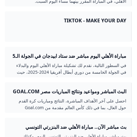
الأهلي، في المباراة المقرر بينهما مساء اليوم السبت.
TIKTOK - MAKE YOUR DAY
مباراة الأهلي اليوم مباشر ضد ستاد ابيدجان في الجولة الـ5
من دوري ابطال افريقيا يلا شوت جودة عالية بدون تقطيع -
في السطور التالية، نقدم لك تشكيلة مباراة الأهلي اليوم والبدلاء
NNI مصر
في الجولة الخامسة من دوري أبطال أفريقيا 2024-2025، حيث
يتطلع العديد من محبي وعشاق المارد الأحمر إلى هذه المباراة
بهدف تعويض الخسارة الأخيرة أمام شباب بلوزداد، التي انتهت
البث المباشر ومواعيد ونتائج المباريات مصر GOAL.COM
بهزيمة بهدف نظيف. تابع معنا للمزيد من التفاصيل حول بث مباشر
مباراة الاهلي اليوم.
احصل على آخر الأهداف المباشرة، النتائج ومباريات كرة القدم
حول العال، بما في ذلك كأس العالم مقدمة من Goal.com
بث مباشر الآن.. مباراة الأهلي ضد البنزرتي التونسي
(الاستوديو التحليلي) المصري اليوم
بث مباشر مباراة الأهلي ضد البنزرتي التونسي اليوم، وكذلك