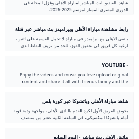
2026
شاهد بالفيديو البث المباشر لمباراة الأهلي وغزل المحلة في
الدوري المصري الممتاز لموسم 2025-2026.
رابط مشاهدة مباراة الأهلي وبيراميدز بث مباشر عبر قناة
ON SPORT بدون تقطيع
يلتقى الاهلى مع بيراميدز فى مباراة لا تحمل القسمة على اثنين،
لرغبة كل فريق فى تحقيق الفوز، للحد من نزيف النقاط الذى
يصاحب الفريقين هذا الموسم
- YOUTUBE
Enjoy the videos and music you love upload original
content and share it all with friends family and the
world on YouTube.
شاهد مباراة الأهلي وباتشوكا عبر كورة بلس
يخوض الفريق الأول لكرة القدم بالنادي الأهلي، مواجهة ودية قوية
أمام باتشوكا المكسيكي، في الساعة الثانية عشر من منتصف
الليل، خلال معسكره المقام حاليًا في مدينة ميامي
ماتش الاهلي بث مباشر - اليوم السابع