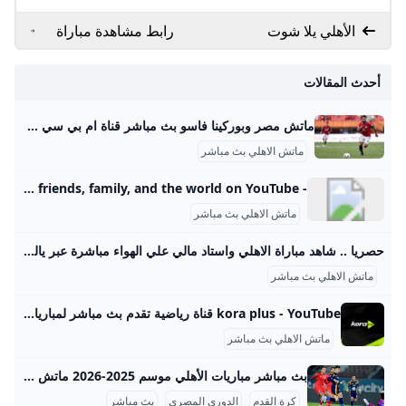
الأهلي يلا شوت
رابط مشاهدة مباراة
الأهلي وبيراميدز بث
مباشر عبر قناة On
أحدث المقالات
Sport بدون تقطيع
ماتش مصر وبوركينا فاسو بث مباشر قناة ام بي سي مصر 2 من الممكن مشاهدة مباراة بوركينا فاسو ضد مصر بث مباشر اليوم عبر قنوات SSC السعودية وقنوات أون سبورت المصرية وقناة MBC MASR 2، وأيضًا عن طريق البث المباشر ماتش مصر وبوركينا فاسو بث مباشر قناة ام بي سي مصر 2 Published 16 ساعة agoon 2025-09-09By تركيا اليوموتقام المباراة على ملعب 4 أغسطس بالعاصمة واجادوجو، حيث يسعى الفراعنة إلى تحقيق الفوز وخطف بطاقة التأهل المباشر إلى النهائيات قبل جولتين من نهاية التصفيات، إذ سيرفع الانتصار رصيد المنتخب إلى 22 نقطة تضمن له العبور دون انتظار بقية النتائج.
ماتش الاهلي بث مباشر
- YouTube Enjoy the videos and music you love, upload original content, and share it all with friends, family, and the world on YouTube.
ماتش الاهلي بث مباشر
حصريا .. شاهد مباراة الاهلي واستاد مالي علي الهواء مباشرة عبر ياللاكورة يلاكورة اعضاء وزوار Yallakora.com الكرام، يسعد الموقع ان يبلغكم بأنه حصل بشكل حصري علي حقوق بث ونقل لقائي الاهلي والزمالك في دوري ابطال افريقيا علي الهواء مباشرة. مباريات الغد 06:11 م 14/05/2012 حصريا .. شاهد مباراة الاهلي واستاد مالي علي الهواء مباشرة عبر ياللاكورة تابعنا على كتب - فريق عمل ياللاكورة:اعضاء وزوار Yallakora.com الكرام، يسعد الموقع ان يبلغكم بأنه حصل بشكل حصري علي حقوق بث ونقل لقاء الأهلي واستاد مالي في دوري ابطال افريقيا علي الهواء مباشرة.
ماتش الاهلي بث مباشر
kora plus - YouTube قناة رياضية تقدم بث مباشر لمباريات الدوري وكأس مصر.. ومتابعة الأخبار الحصرية.. وبرامج متنوعة
ماتش الاهلي بث مباشر
بث مباشر مباريات الأهلي موسم 2025-2026 ماتش الأهلي بث مباشر هو حدث رياضي أساسي لعشاق كرة القدم في مصر والوطن العربي، حيث يحظى الفريق الجماهيري الكبير بتغطية إعلامية واهتمام واسع، خصوصًا في موسم 2025-2026 من الدوري المصري الممتاز. تتسم مباريات الأهلي هذا الموسم بالتنافسية والجدية بعد بداية متذبذبة كما يظهر من وضعيته الحالية في جدول الترتيب، حيث يسعى الفريق لاستعادة مستواه المتميز. مواعيد مباريات الأهلي تفصيليًا وفقًا لجدول مباريات الأهلي المعتمد من رابطة الأندية المصرية المحترفة، كان آخر لقاء جماهيري للأهلي في الدوري يوم 14 سبتمبر 2025 ضد إنبي على ملعب المقاولون العرب، في مباراة أقيمت ضمن الجولة السادسة.
كرة القدم
الدوري المصري
بث مباشر