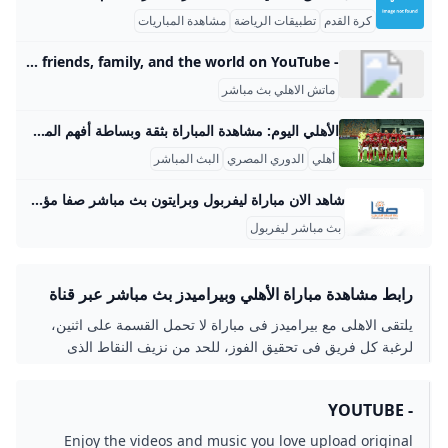
كرة القدم
تطبيقات الرياضة
مشاهدة المباريات
- YouTube Enjoy the videos and music you love, upload original content, and share it all with friends, family, and the world on YouTube.
ماتش الاهلي بث مباشر
الأهلي اليوم: مشاهدة المباراة بثقة وبساطة أفهم المطلوب: كل فقرة يجب أن تحتوي على بيانات وأمثلة كاملة، تكون الفقرات قصيرة بنبرة ودودة ولغة بسيطة، وتكون لها جمل عادية مع تعابير عفوية للحفاظ على القراءة السهلة. سأقدم لك محتوى كمدونة بالعربية الفصحى مع لمسة محلية، بدون ذكر أدوات تقنية أو إشارات داخلية. أين تشاهد الأهلي اليوم في صفحة اليوم، غالباً ما تكون مباراة الأهلي خياراً رئيسياً للمشاهدة عبر قنوات رياضية معتمدة. مثال: قناة محلية مصرية أعلنت بانتظام عن البث قبل المباريات الكبرى، وتوفر أوقات بث محددة وترددات متغيرة حسب المنطقة.
أهلي
الدوري المصري
البث المباشر
شاهد الان مباراة ليفربول وبرايتون بث مباشر صفا مؤسسة إعلامية فلسطينية Safa Press Agency تعنى بنشر الأخبار والأحداث خاصة الفلسطينية وتغطيتها بشكل مباشر، ونشر كافة الفنون الصحفية والميديا بث مباشرLIVE أكتوبر 01, 2022
بث مباشر ليفربول
رابط مشاهدة مباراة الأهلي وبيراميدز بث مباشر عبر قناة
ON SPORT بدون تقطيع
يلتقى الاهلى مع بيراميدز فى مباراة لا تحمل القسمة على اثنين،
لرغبة كل فريق فى تحقيق الفوز، للحد من نزيف النقاط الذى
يصاحب الفريقين هذا الموسم
- YOUTUBE
Enjoy the videos and music you love upload original