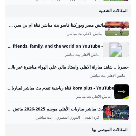
المقالات الشعبية
ماتش مصر وبوركينا فاسو بث مباشر قناة ام بي سي مصر 2 من الممكن مشاهدة مباراة بوركينا فاسو ضد مصر بث مباشر اليوم عبر قنوات SSC السعودية وقنوات أون سبورت المصرية وقناة MBC MASR 2، وأيضًا عن طريق البث المباشر ماتش مصر وبوركينا فاسو بث مباشر قناة ام بي سي مصر 2 Published 16 ساعة agoon 2025-09-09By تركيا اليوموتقام المباراة على ملعب 4 أغسطس بالعاصمة واجادوجو، حيث يسعى الفراعنة إلى تحقيق الفوز وخطف بطاقة التأهل المباشر إلى النهائيات قبل جولتين من نهاية التصفيات، إذ سيرفع الانتصار رصيد المنتخب إلى 22 نقطة تضمن له العبور دون انتظار بقية النتائج.
ماتش الاهلي بث مباشر
- YouTube Enjoy the videos and music you love, upload original content, and share it all with friends, family, and the world on YouTube.
ماتش الاهلي بث مباشر
حصريا .. شاهد مباراة الاهلي واستاد مالي علي الهواء مباشرة عبر ياللاكورة يلاكورة اعضاء وزوار Yallakora.com الكرام، يسعد الموقع ان يبلغكم بأنه حصل بشكل حصري علي حقوق بث ونقل لقائي الاهلي والزمالك في دوري ابطال افريقيا علي الهواء مباشرة. مباريات الغد 06:11 م 14/05/2012 حصريا .. شاهد مباراة الاهلي واستاد مالي علي الهواء مباشرة عبر ياللاكورة تابعنا على كتب - فريق عمل ياللاكورة:اعضاء وزوار Yallakora.com الكرام، يسعد الموقع ان يبلغكم بأنه حصل بشكل حصري علي حقوق بث ونقل لقاء الأهلي واستاد مالي في دوري ابطال افريقيا علي الهواء مباشرة.
ماتش الاهلي بث مباشر
kora plus - YouTube قناة رياضية تقدم بث مباشر لمباريات الدوري وكأس مصر.. ومتابعة الأخبار الحصرية.. وبرامج متنوعة
ماتش الاهلي بث مباشر
بث مباشر مباريات الأهلي موسم 2025-2026 ماتش الأهلي بث مباشر هو حدث رياضي أساسي لعشاق كرة القدم في مصر والوطن العربي، حيث يحظى الفريق الجماهيري الكبير بتغطية إعلامية واهتمام واسع، خصوصًا في موسم 2025-2026 من الدوري المصري الممتاز. تتسم مباريات الأهلي هذا الموسم بالتنافسية والجدية بعد بداية متذبذبة كما يظهر من وضعيته الحالية في جدول الترتيب، حيث يسعى الفريق لاستعادة مستواه المتميز. مواعيد مباريات الأهلي تفصيليًا وفقًا لجدول مباريات الأهلي المعتمد من رابطة الأندية المصرية المحترفة، كان آخر لقاء جماهيري للأهلي في الدوري يوم 14 سبتمبر 2025 ضد إنبي على ملعب المقاولون العرب، في مباراة أقيمت ضمن الجولة السادسة.
كرة القدم
الدوري المصري
بث مباشر
المقالات الموصى بها