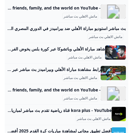
- YouTube Enjoy the videos and music you love, upload original content, and share it all with friends, family, and the world on YouTube.
ماتش الاهلي بث مباشر
بث مباشر استوديو مباراة الأهلي ضد بيراميدز في الدوري المصري المصري اليوم بث مباشر مباراة الأهلي وبيراميدز اليوم السبت، وكذلك مشاهدة مباراة الأهلي ضد بيراميدز بث مباشر، يبحث عنها الكثير من الجماهير، من أجل مشاهدة مباراة الأهلي اليوم أمام بيراميدز ضمن منافسات بطولة الدوري… كيفية مشاهدة مباراة الأهلي وبيراميدز اليوم بث مباشر السبت 30-08-2025 18:57 | كتب: أحمد عبدالله | مباراة الأهلي و بيراميدز في الدوري الممتاز - صورة أرشيفية تصوير : محمد شكري الجرنوسي بث مباشر مباراة الأهلي وبيراميدز اليوم السبت، وكذلك مشاهدة مباراة الأهلي ضد بيراميدز بث مباشر، يبحث عنها الكثير من الجماهير، من أجل مشاهدة مباراة الأهلي اليوم أمام بيراميدز ضمن منافسات بطولة الدوري المصري.
ماتش الاهلي بث مباشر
شاهد مباراة الأهلي وباتشوكا عبر كورة بلس يخوض الفريق الأول لكرة القدم بالنادي الأهلي، مواجهة ودية قوية أمام باتشوكا المكسيكي، في الساعة الثانية عشر من منتصف الليل، خلال معسكره المقام حاليًا في مدينة ميامي أخبار مصرية محترفون ميركاتو مقالات الدوري المصري كأس مصر دوري القسم الثاني كأس الرابطة عاجل بلس الاستوديو التحليلي تاتش سكرين بوكسينج داي أبطال بلس فوتبول شات VAR بلس فيديوهات الدوري المصري فيديوجراف الدوري الإنجليزي الممتاز الدوري الإسباني الدوري الايطالي الدوري الالماني الدوري الفرنسي
ماتش الاهلي بث مباشر
رابط مشاهدة مباراة الأهلي وبيراميدز بث مباشر عبر قناة On Sport بدون تقطيع يلتقى الاهلى مع بيراميدز فى مباراة لا تحمل القسمة على اثنين، لرغبة كل فريق فى تحقيق الفوز، للحد من نزيف النقاط الذى يصاحب الفريقين هذا الموسم السبت 30/أغسطس/2025 - 07:30 م 8/30/2025 7:30:46 PM الاهلى وبيراميدز شارك طباعة يلتقي الأهلي مع بيراميدز في مباراة لا تقبل القسمة على اثنين، لرغبة كل فريق في تحقيق الفوز والحد من نزيف النقاط الذي يلازم الفريقين هذا الموسم، والذي أبعدهما عن المنافسة على صدارة جدول ترتيب الدوري المصري.
ماتش الاهلي بث مباشر
- YouTube Enjoy the videos and music you love, upload original content, and share it all with friends, family, and the world on YouTube.
ماتش الاهلي بث مباشر
kora plus - YouTube قناة رياضية تقدم بث مباشر لمباريات الدوري وكأس مصر.. ومتابعة الأخبار الحصرية.. وبرامج متنوعة
ماتش الاهلي بث مباشر
أفضل تطبيق مجاني لمشاهدة مباريات كرة القدم 2025 أفضل تطبيق لمشاهدة مباريات كرة القدم مجاناً؟ هذا سؤال يطرحه الكثيرون خاصة لمحبي الرياضة واللي يحبوا يشوفوا المباريات بدون تكاليف. في البداية، لازم نعرف أن جودة البث وسهولة الاستخدام هما أهم شي في التطبيق. لازم يكون التطبيق يعطي بث مباشر بجودة كويسة، وما يعلق، وكمان يكون سهل الاستخدام. مثلاً، تطبيق Yacine TV النسخة القانونية يعتبر من أفضل التطبيقات المجانية اللي تتيح مشاهدة المباريات بدون مشاكل. التطبيق هذا يقدم بث مباشر لقنوات كثيرة مفتوحة تغطي اغلب بطولات كرة القدم.