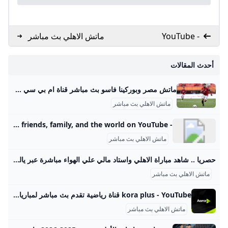
- YouTube
ماتش الاهلي بث مباشر
- اليوم السابع
أحدث المقالات
ماتش مصر وبوركينا فاسو بث مباشر قناة ام بي سي مصر 2 من الممكن مشاهدة مباراة بوركينا فاسو ضد مصر بث مباشر اليوم عبر قنوات SSC السعودية وقنوات أون سبورت المصرية وقناة MBC MASR 2، وأيضًا عن طريق البث المباشر ماتش مصر وبوركينا فاسو بث مباشر قناة ام بي سي مصر 2 Published 16 ساعة agoon 2025-09-09By تركيا اليوموتقام المباراة على ملعب 4 أغسطس بالعاصمة واجادوجو، حيث يسعى الفراعنة إلى تحقيق الفوز وخطف بطاقة التأهل المباشر إلى النهائيات قبل جولتين من نهاية التصفيات، إذ سيرفع الانتصار رصيد المنتخب إلى 22 نقطة تضمن له العبور دون انتظار بقية النتائج.
ماتش الاهلي بث مباشر
- YouTube Enjoy the videos and music you love, upload original content, and share it all with friends, family, and the world on YouTube.
ماتش الاهلي بث مباشر
حصريا .. شاهد مباراة الاهلي واستاد مالي علي الهواء مباشرة عبر ياللاكورة يلاكورة اعضاء وزوار Yallakora.com الكرام، يسعد الموقع ان يبلغكم بأنه حصل بشكل حصري علي حقوق بث ونقل لقائي الاهلي والزمالك في دوري ابطال افريقيا علي الهواء مباشرة. مباريات الغد 06:11 م 14/05/2012 حصريا .. شاهد مباراة الاهلي واستاد مالي علي الهواء مباشرة عبر ياللاكورة تابعنا على كتب - فريق عمل ياللاكورة:اعضاء وزوار Yallakora.com الكرام، يسعد الموقع ان يبلغكم بأنه حصل بشكل حصري علي حقوق بث ونقل لقاء الأهلي واستاد مالي في دوري ابطال افريقيا علي الهواء مباشرة.
ماتش الاهلي بث مباشر
kora plus - YouTube قناة رياضية تقدم بث مباشر لمباريات الدوري وكأس مصر.. ومتابعة الأخبار الحصرية.. وبرامج متنوعة
ماتش الاهلي بث مباشر