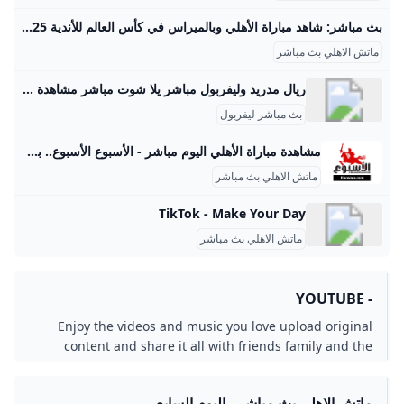
بث مباشر: شاهد مباراة الأهلي وبالميراس في كأس العالم للأندية 2025 عبر DAZN كووورة شاهد بالفيديو البث المباشر لمباراة الأهلي وبالميراس في كأس العالم للأندية 2025 عبر DAZN مصعب صلاح19 يونيو 202511:41 يستضيف ملعب ميتلايف، مساء الخميس، مباراة الأهلي المصر وبالميراس البرازيلي، في بطولة كأس العالم للأندية 2025. بالميراس، بطل دوري كوبا ليبرتادرويس، يواجه الأهلي أحد أبطال قارة إفريقيا المشاركين في البطولة، التي تقام للمرة الأولى بمشاركة 32 فريقًا من مختلف أنحاء العالم. ونجح الأهلي في الخروج بنقطة التعادل في المباراة الافتتاحية أمام إنتر ميامي، وهي نفس نتيجة مواجهة بالميراس الأولى ضد بورتو، لتبقى حظوظ كل الفرق متساوية.
ماتش الاهلي بث مباشر
ريال مدريد وليفربول مباشر يلا شوت مباشر مشاهدة مباراة ريال مدريد وليفربول بث مباشر اليوم 27-11-2024 مواجهة آنفيلد الملهتبة بين الميرينجي والريدز منذ 10 أشهر مباشر مشاهدة مباراة ريال مدريد وليفربول بث مباشر اليوم 15-3-2023 مواجهة سانتياغو برنابيو الملتهبة في التشامبينزليج منذ سنتين مباشر مشاهدة مباراة ريال مدريد وليفربول بث مباشر اليوم 28-5-2022 مواجهة نهائي دوري الابطال الملتهبة منذ 3 سنوات مباشر مشاهدة مباراة ريال مدريد وليفربول بث مباشر وملحمة دوري الابطال مع الميرينجي ضد الريدز والفرعون المصري محمد صلاح منذ 4 سنوات
بث مباشر ليفربول
مشاهدة مباراة الأهلي اليوم مباشر - الأسبوع الأسبوع.. بوابة إلكترونية شاملة تقدم أخبار مصر العاجلة وأخبار اليوم على جميع الأصعدة المحلية والعربية والعالمية لحظة بلحظة.. تصدر عن جريدة الأسبوع للصحافة والطباعة والنشر.. رئيس مجلس الإدارة عبد الحميد بكري ورئيس التحرير مصطفى بكري الأحد, 7 سبتمبر, 2025 فصول من كتاب «نتنياهو وحلم إسرائيل الكبرى».. «11» رئيس الوزراء الإسرائيلي ينتقد ما يسميه بـ«التنازلات» التي قدمتها إسرائيل للعرب - الأربعاء, 10 سبتمبر, 2025 عودة أحمد عز.. هل نعود إلى زمن الاحتكار الأسود؟ بقلم - محمد سعد عبد اللطيف - الثلاثاء, 9 سبتمبر, 2025 «أمير الموسوي» وحقيقة لغطهم ضد مصر أحمد بديوي - الثلاثاء, 9 سبتمبر, 2025 بعد حظرها في أستراليا.
ماتش الاهلي بث مباشر
TikTok - Make Your Day
ماتش الاهلي بث مباشر
- YOUTUBE
Enjoy the videos and music you love upload original
content and share it all with friends family and the
world on YouTube.
ماتش الاهلي بث مباشر - اليوم السابع