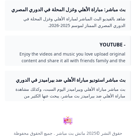
بث مباشر: مباراة الأهلي وغزل المحلة في الدوري المصري
2026
شاهد بالفيديو البث المباشر لمباراة الأهلي وغزل المحلة في
الدوري المصري الممتاز لموسم 2025-2026.
- YOUTUBE
Enjoy the videos and music you love upload original
content and share it all with friends family and the
world on YouTube.
بث مباشر استوديو مباراة الأهلي ضد بيراميدز في الدوري
المصري المصري اليوم
بث مباشر مباراة الأهلي وبيراميدز اليوم السبت، وكذلك مشاهدة
مباراة الأهلي ضد بيراميدز بث مباشر، يبحث عنها الكثير من
الجماهير، من أجل مشاهدة مباراة الأهلي اليوم أمام بيراميدز ضمن
منافسات بطولة الدوري...
حقوق النشر ©2025
ماتش بث مباشر
. جميع الحقوق محفوظة