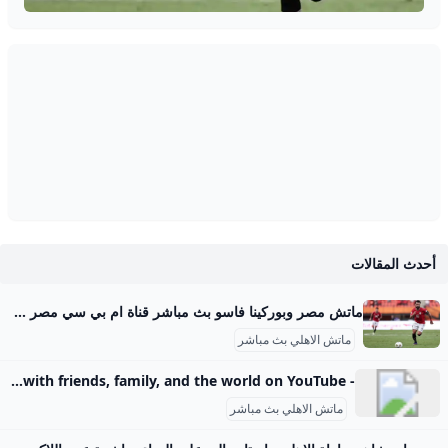
أحدث المقالات
ماتش مصر وبوركينا فاسو بث مباشر قناة ام بي سي مصر 2 من الممكن مشاهدة مباراة بوركينا فاسو ضد مصر بث مباشر اليوم عبر قنوات SSC السعودية وقنوات أون سبورت المصرية وقناة MBC MASR 2، وأيضًا عن طريق البث المباشر ماتش مصر وبوركينا فاسو بث مباشر قناة ام بي سي مصر 2 Published 16 ساعة agoon 2025-09-09By تركيا اليوموتقام المباراة على ملعب 4 أغسطس بالعاصمة واجادوجو، حيث يسعى الفراعنة إلى تحقيق الفوز وخطف بطاقة التأهل المباشر إلى النهائيات قبل جولتين من نهاية التصفيات، إذ سيرفع الانتصار رصيد المنتخب إلى 22 نقطة تضمن له العبور دون انتظار بقية النتائج.
ماتش الاهلي بث مباشر
- YouTube Enjoy the videos and music you love, upload original content, and share it all with friends, family, and the world on YouTube.
ماتش الاهلي بث مباشر