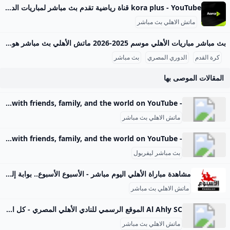
kora plus - YouTube قناة رياضية تقدم بث مباشر لمباريات الدوري وكأس مصر.. ومتابعة الأخبار الحصرية.. وبرامج متنوعة
ماتش الاهلي بث مباشر
بث مباشر مباريات الأهلي موسم 2025-2026 ماتش الأهلي بث مباشر هو حدث رياضي أساسي لعشاق كرة القدم في مصر والوطن العربي، حيث يحظى الفريق الجماهيري الكبير بتغطية إعلامية واهتمام واسع، خصوصًا في موسم 2025-2026 من الدوري المصري الممتاز. تتسم مباريات الأهلي هذا الموسم بالتنافسية والجدية بعد بداية متذبذبة كما يظهر من وضعيته الحالية في جدول الترتيب، حيث يسعى الفريق لاستعادة مستواه المتميز. مواعيد مباريات الأهلي تفصيليًا وفقًا لجدول مباريات الأهلي المعتمد من رابطة الأندية المصرية المحترفة، كان آخر لقاء جماهيري للأهلي في الدوري يوم 14 سبتمبر 2025 ضد إنبي على ملعب المقاولون العرب، في مباراة أقيمت ضمن الجولة السادسة.
كرة القدم
الدوري المصري
بث مباشر
المقالات الموصى بها
- YouTube Enjoy the videos and music you love, upload original content, and share it all with friends, family, and the world on YouTube.
ماتش الاهلي بث مباشر
- YouTube Enjoy the videos and music you love, upload original content, and share it all with friends, family, and the world on YouTube.
بث مباشر ليفربول
مشاهدة مباراة الأهلي اليوم مباشر - الأسبوع الأسبوع.. بوابة إلكترونية شاملة تقدم أخبار مصر العاجلة وأخبار اليوم على جميع الأصعدة المحلية والعربية والعالمية لحظة بلحظة.. تصدر عن جريدة الأسبوع للصحافة والطباعة والنشر.. رئيس مجلس الإدارة عبد الحميد بكري ورئيس التحرير مصطفى بكري الأحد, 7 سبتمبر, 2025 فصول من كتاب «نتنياهو وحلم إسرائيل الكبرى».. «11» رئيس الوزراء الإسرائيلي ينتقد ما يسميه بـ«التنازلات» التي قدمتها إسرائيل للعرب - الأربعاء, 10 سبتمبر, 2025 عودة أحمد عز.. هل نعود إلى زمن الاحتكار الأسود؟ بقلم - محمد سعد عبد اللطيف - الثلاثاء, 9 سبتمبر, 2025 «أمير الموسوي» وحقيقة لغطهم ضد مصر أحمد بديوي - الثلاثاء, 9 سبتمبر, 2025 بعد حظرها في أستراليا.
ماتش الاهلي بث مباشر
Al Ahly SC الموقع الرسمي للنادي الأهلي المصري - كل الأخبار والبطولات والفعاليات
ماتش الاهلي بث مباشر