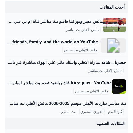
وساوثهامتون يلا شوت
أحدث المقالات
اليوم الشوط الثاني في
الدوري الإنجليزي – بث
ماتش مصر وبوركينا فاسو بث مباشر قناة ام بي سي مصر 2 من الممكن مشاهدة مباراة بوركينا فاسو ضد مصر بث مباشر اليوم عبر قنوات SSC السعودية وقنوات أون سبورت المصرية وقناة MBC MASR 2، وأيضًا عن طريق البث المباشر ماتش مصر وبوركينا فاسو بث مباشر قناة ام بي سي مصر 2 Published 16 ساعة agoon 2025-09-09By تركيا اليوموتقام المباراة على ملعب 4 أغسطس بالعاصمة واجادوجو، حيث يسعى الفراعنة إلى تحقيق الفوز وخطف بطاقة التأهل المباشر إلى النهائيات قبل جولتين من نهاية التصفيات، إذ سيرفع الانتصار رصيد المنتخب إلى 22 نقطة تضمن له العبور دون انتظار بقية النتائج.
مباشر
ماتش الاهلي بث مباشر
- YouTube Enjoy the videos and music you love, upload original content, and share it all with friends, family, and the world on YouTube.
ماتش الاهلي بث مباشر
حصريا .. شاهد مباراة الاهلي واستاد مالي علي الهواء مباشرة عبر ياللاكورة يلاكورة اعضاء وزوار Yallakora.com الكرام، يسعد الموقع ان يبلغكم بأنه حصل بشكل حصري علي حقوق بث ونقل لقائي الاهلي والزمالك في دوري ابطال افريقيا علي الهواء مباشرة. مباريات الغد 06:11 م 14/05/2012 حصريا .. شاهد مباراة الاهلي واستاد مالي علي الهواء مباشرة عبر ياللاكورة تابعنا على كتب - فريق عمل ياللاكورة:اعضاء وزوار Yallakora.com الكرام، يسعد الموقع ان يبلغكم بأنه حصل بشكل حصري علي حقوق بث ونقل لقاء الأهلي واستاد مالي في دوري ابطال افريقيا علي الهواء مباشرة.
ماتش الاهلي بث مباشر
kora plus - YouTube قناة رياضية تقدم بث مباشر لمباريات الدوري وكأس مصر.. ومتابعة الأخبار الحصرية.. وبرامج متنوعة
ماتش الاهلي بث مباشر
بث مباشر مباريات الأهلي موسم 2025-2026 ماتش الأهلي بث مباشر هو حدث رياضي أساسي لعشاق كرة القدم في مصر والوطن العربي، حيث يحظى الفريق الجماهيري الكبير بتغطية إعلامية واهتمام واسع، خصوصًا في موسم 2025-2026 من الدوري المصري الممتاز. تتسم مباريات الأهلي هذا الموسم بالتنافسية والجدية بعد بداية متذبذبة كما يظهر من وضعيته الحالية في جدول الترتيب، حيث يسعى الفريق لاستعادة مستواه المتميز. مواعيد مباريات الأهلي تفصيليًا وفقًا لجدول مباريات الأهلي المعتمد من رابطة الأندية المصرية المحترفة، كان آخر لقاء جماهيري للأهلي في الدوري يوم 14 سبتمبر 2025 ضد إنبي على ملعب المقاولون العرب، في مباراة أقيمت ضمن الجولة السادسة.
كرة القدم
الدوري المصري
بث مباشر
المقالات الشعبية