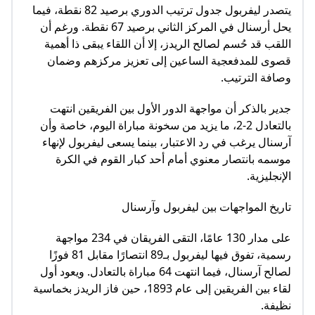
يتصدر ليفربول جدول ترتيب الدوري برصيد 82 نقطة، فيما
يحل أرسنال في المركز الثاني برصيد 67 نقطة. ورغم أن
اللقب قد حُسم لصالح الريدز، إلا أن اللقاء يبقى ذا أهمية
قصوى للمدفعجية الساعين إلى تعزيز مركزهم وضمان
وصافة الترتيب.
جدير بالذكر أن مواجهة الدور الأول بين الفريقين انتهت
بالتعادل 2-2، ما يزيد من سخونة مباراة اليوم، خاصة وأن
آرسنال يرغب في رد الاعتبار، بينما يسعى ليفربول لإنهاء
موسمه بانتصار معنوي أمام أحد كبار القوم في الكرة
الإنجليزية.
تاريخ المواجهات بين ليفربول وآرسنال
على مدار 130 عامًا، التقى الفريقان في 234 مواجهة
رسمية، تفوق فيها ليفربول بـ89 انتصارًا مقابل 81 فوزًا
لصالح آرسنال، فيما انتهت 64 مباراة بالتعادل. ويعود أول
لقاء بين الفريقين إلى عام 1893، حين فاز الريدز بخماسية
نظيفة.