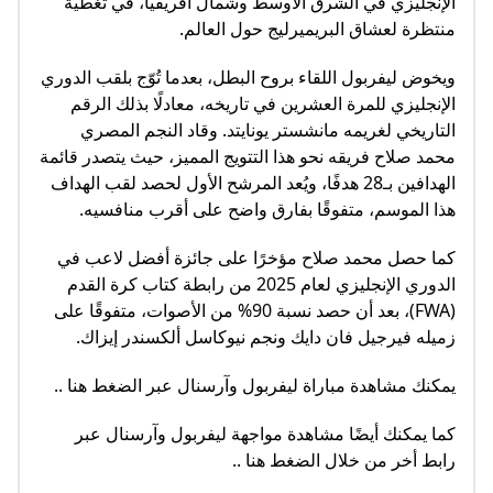
الإنجليزي في الشرق الأوسط وشمال أفريقيا، في تغطية
منتظرة لعشاق البريميرليج حول العالم.
ويخوض ليفربول اللقاء بروح البطل، بعدما تُوّج بلقب الدوري
الإنجليزي للمرة العشرين في تاريخه، معادلًا بذلك الرقم
التاريخي لغريمه مانشستر يونايتد. وقاد النجم المصري
محمد صلاح فريقه نحو هذا التتويج المميز، حيث يتصدر قائمة
الهدافين بـ28 هدفًا، ويُعد المرشح الأول لحصد لقب الهداف
هذا الموسم، متفوقًا بفارق واضح على أقرب منافسيه.
كما حصل محمد صلاح مؤخرًا على جائزة أفضل لاعب في
الدوري الإنجليزي لعام 2025 من رابطة كتاب كرة القدم
(FWA)، بعد أن حصد نسبة 90% من الأصوات، متفوقًا على
زميله فيرجيل فان دايك ونجم نيوكاسل ألكسندر إيزاك.
يمكنك مشاهدة مباراة ليفربول وآرسنال عبر الضغط هنا ..
كما يمكنك أيضًا مشاهدة مواجهة ليفربول وآرسنال عبر
رابط أخر من خلال الضغط هنا ..