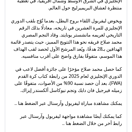
الإنجليزي في الشرق الأوسط وشمال أفريقيا، في تغطية
منتظرة لعشاق البريميرليج حول العالم.
ويخوض ليفربول اللقاء بروح البطل، بعدما تُوّج بلقب الدوري
الإنجليزي للمرة العشرين في تاريخه، معادلًا بذلك الرقم
التاريخي لغريمه مانشستر يونايتد. وقاد النجم المصري
محمد صلاح فريقه نحو هذا التتويج المميز، حيث يتصدر قائمة
الهدافين بـ28 هدفًا، ويُعد المرشح الأول لحصد لقب الهداف
هذا الموسم، متفوقًا بفارق واضح على أقرب منافسيه.
كما حصل محمد صلاح مؤخرًا على جائزة أفضل لاعب في
الدوري الإنجليزي لعام 2025 من رابطة كتاب كرة القدم
(FWA)، بعد أن حصد نسبة 90% من الأصوات، متفوقًا على
زميله فيرجيل فان دايك ونجم نيوكاسل ألكسندر إيزاك.
يمكنك مشاهدة مباراة ليفربول وآرسنال عبر الضغط هنا ..
كما يمكنك أيضًا مشاهدة مواجهة ليفربول وآرسنال عبر
رابط أخر من خلال الضغط هنا ..