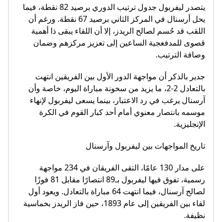
يتصدر ليفربول جدول ترتيب الدوري برصيد 82 نقطة، فيما
يحل أرسنال في المركز الثاني برصيد 67 نقطة. ورغم أن
اللقب قد حُسم لصالح الريدز، إلا أن اللقاء يبقى ذا أهمية
قصوى للمدفعجية الساعين إلى تعزيز مركزهم وضمان
وصافة الترتيب.
جدير بالذكر أن مواجهة الدور الأول بين الفريقين انتهت
بالتعادل 2-2، ما يزيد من سخونة مباراة اليوم، خاصة وأن
آرسنال يرغب في رد الاعتبار، بينما يسعى ليفربول لإنهاء
موسمه بانتصار معنوي أمام أحد كبار القوم في الكرة
الإنجليزية.
تاريخ المواجهات بين ليفربول وآرسنال
على مدار 130 عامًا، التقى الفريقان في 234 مواجهة
رسمية، تفوق فيها ليفربول بـ89 انتصارًا مقابل 81 فوزًا
لصالح آرسنال، فيما انتهت 64 مباراة بالتعادل. ويعود أول
لقاء بين الفريقين إلى عام 1893، حين فاز الريدز بخماسية
نظيفة.