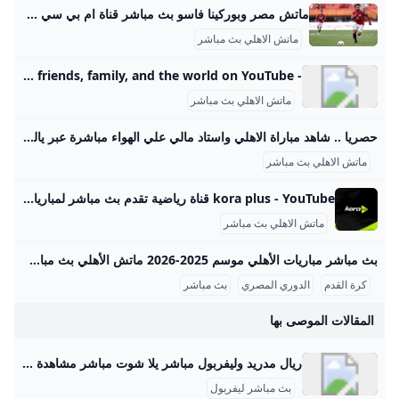
ماتش مصر وبوركينا فاسو بث مباشر قناة ام بي سي مصر 2 من الممكن مشاهدة مباراة بوركينا فاسو ضد مصر بث مباشر اليوم عبر قنوات SSC السعودية وقنوات أون سبورت المصرية وقناة MBC MASR 2، وأيضًا عن طريق البث المباشر ماتش مصر وبوركينا فاسو بث مباشر قناة ام بي سي مصر 2 Published 16 ساعة agoon 2025-09-09By تركيا اليوموتقام المباراة على ملعب 4 أغسطس بالعاصمة واجادوجو، حيث يسعى الفراعنة إلى تحقيق الفوز وخطف بطاقة التأهل المباشر إلى النهائيات قبل جولتين من نهاية التصفيات، إذ سيرفع الانتصار رصيد المنتخب إلى 22 نقطة تضمن له العبور دون انتظار بقية النتائج.
ماتش الاهلي بث مباشر
- YouTube Enjoy the videos and music you love, upload original content, and share it all with friends, family, and the world on YouTube.
ماتش الاهلي بث مباشر
حصريا .. شاهد مباراة الاهلي واستاد مالي علي الهواء مباشرة عبر ياللاكورة يلاكورة اعضاء وزوار Yallakora.com الكرام، يسعد الموقع ان يبلغكم بأنه حصل بشكل حصري علي حقوق بث ونقل لقائي الاهلي والزمالك في دوري ابطال افريقيا علي الهواء مباشرة. مباريات الغد 06:11 م 14/05/2012 حصريا .. شاهد مباراة الاهلي واستاد مالي علي الهواء مباشرة عبر ياللاكورة تابعنا على كتب - فريق عمل ياللاكورة:اعضاء وزوار Yallakora.com الكرام، يسعد الموقع ان يبلغكم بأنه حصل بشكل حصري علي حقوق بث ونقل لقاء الأهلي واستاد مالي في دوري ابطال افريقيا علي الهواء مباشرة.
ماتش الاهلي بث مباشر
kora plus - YouTube قناة رياضية تقدم بث مباشر لمباريات الدوري وكأس مصر.. ومتابعة الأخبار الحصرية.. وبرامج متنوعة
ماتش الاهلي بث مباشر
بث مباشر مباريات الأهلي موسم 2025-2026 ماتش الأهلي بث مباشر هو حدث رياضي أساسي لعشاق كرة القدم في مصر والوطن العربي، حيث يحظى الفريق الجماهيري الكبير بتغطية إعلامية واهتمام واسع، خصوصًا في موسم 2025-2026 من الدوري المصري الممتاز. تتسم مباريات الأهلي هذا الموسم بالتنافسية والجدية بعد بداية متذبذبة كما يظهر من وضعيته الحالية في جدول الترتيب، حيث يسعى الفريق لاستعادة مستواه المتميز. مواعيد مباريات الأهلي تفصيليًا وفقًا لجدول مباريات الأهلي المعتمد من رابطة الأندية المصرية المحترفة، كان آخر لقاء جماهيري للأهلي في الدوري يوم 14 سبتمبر 2025 ضد إنبي على ملعب المقاولون العرب، في مباراة أقيمت ضمن الجولة السادسة.
كرة القدم
الدوري المصري
بث مباشر
المقالات الموصى بها
ريال مدريد وليفربول مباشر يلا شوت مباشر مشاهدة مباراة ريال مدريد وليفربول بث مباشر اليوم 27-11-2024 مواجهة آنفيلد الملهتبة بين الميرينجي والريدز منذ 10 أشهر مباشر مشاهدة مباراة ريال مدريد وليفربول بث مباشر اليوم 15-3-2023 مواجهة سانتياغو برنابيو الملتهبة في التشامبينزليج منذ سنتين مباشر مشاهدة مباراة ريال مدريد وليفربول بث مباشر اليوم 28-5-2022 مواجهة نهائي دوري الابطال الملتهبة منذ 3 سنوات مباشر مشاهدة مباراة ريال مدريد وليفربول بث مباشر وملحمة دوري الابطال مع الميرينجي ضد الريدز والفرعون المصري محمد صلاح منذ 4 سنوات
بث مباشر ليفربول