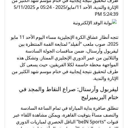
طرف لتحقيق نتيجة إيجابية في ختام موسم شهد الكثير من
الإثارة والندية. الأحد 11/مايو/2025 - 05:24 م 5/11/2025
5:24:39 PM
تتجه أنظار عشاق الكرة الإنجليزية مساء اليوم الأحد 11 مايو
2025، صوب ملعب “أنفيلد” لمتابعة القمة المنتظرة بين
ليفربول وآرسنال، ضمن منافسات الجولة السادسة
والثلاثين من عمر الدوري الإنجليزي الممتاز. وتشكل هذه
المواجهة محطة حاسمة لكلا الفريقين، حيث يسعى كل
طرف لتحقيق نتيجة إيجابية في ختام موسم شهد الكثير من
الإثارة والندية.
ليفربول وآرسنال: صراع النقاط والمجد في
ختام البريميرليج
تنطلق صافرة بداية المباراة في تمام الساعة السادسة
والنصف مساءً بتوقيت القاهرة، ويمكن مشاهدة اللقاء عبر
قنوات “beIN Sports” الناقل الحصري لمباريات الدوري