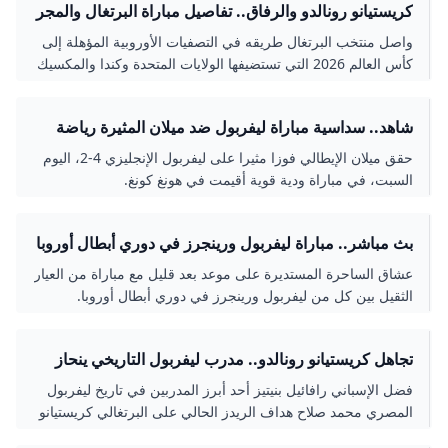
كريستيانو رونالدو والرفاق.. تفاصيل مباراة البرتغال والمجر
في تصفيات كأس العالم 2026 الصباح العربي
واصل منتخب البرتغال طريقه في التصفيات الأوروبية المؤهلة إلى
كأس العالم 2026 التي تستضيفها الولايات المتحدة وكندا والمكسيك
بمشاركة 48 منتخب ا بعدما افتتح مشوا
شاهد.. سداسية مباراة ليفربول ضد ميلان المثيرة رياضة
الجزيرة نت
حقق ميلان الإيطالي فوزا مثيرا على ليفربول الإنجليزي 4-2، اليوم
السبت، في مباراة ودية قوية أقيمت في هونغ كونغ.
بث مباشر.. مباراة ليفربول ورينجرز في دوري أبطال أوروبا
عشاق الساحرة المستديرة على موعد بعد قليل مع مباراة من العيار
الثقيل بين كل من ليفربول ورينجرز في دوري أبطال أوروبا.
تجاهل كريستيانو رونالدو.. مدرب ليفربول التاريخي ينحاز
لمحمد صلاح رياضة الزمان
فضل الإسباني رافائيل بنيتيز أحد أبرز المدربين في تاريخ ليفربول
المصري محمد صلاح هداف الريدز الحالي على البرتغالي كريستيانو
رونالدو نجم النصر السعودي وسبق لبني…