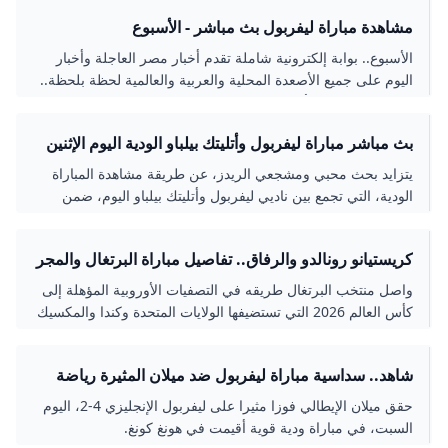
مشاهدة مباراة ليفربول بث مباشر - الأسبوع
الأسبوع.. بوابة إلكترونية شاملة تقدم أخبار مصر العاجلة وأخبار
اليوم على جميع الأصعدة المحلية والعربية والعالمية لحظة بلحظة..
تصدر عن جريدة الأسبوع للصحافة والطباعة والنشر.. رئيس مجلس
الإدارة عبد الحميد بكري ورئيس التحرير مصطفى بكري
بث مباشر مباراة ليفربول وأتليتك بيلباو الودية اليوم الإثنين
استعدادا للموسم الجديد - موقع الموقع
يتزايد بحث محبي ومشجعي الريدز، عن طريقة مشاهدة المباراة
الودية، التي تجمع بين ناديي ليفربول وأتليتك بيلباو اليوم، ضمن
الاستعدادات
كريستيانو رونالدو والرفاق.. تفاصيل مباراة البرتغال والمجر
في تصفيات كأس العالم 2026 الصباح العربي
واصل منتخب البرتغال طريقه في التصفيات الأوروبية المؤهلة إلى
كأس العالم 2026 التي تستضيفها الولايات المتحدة وكندا والمكسيك
بمشاركة 48 منتخب ا بعدما افتتح مشوا
شاهد.. سداسية مباراة ليفربول ضد ميلان المثيرة رياضة
الجزيرة نت
حقق ميلان الإيطالي فوزا مثيرا على ليفربول الإنجليزي 4-2، اليوم
السبت، في مباراة ودية قوية أقيمت في هونغ كونغ.