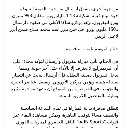
من جهة أخرى، يتفوق آرسنال من حيث القيمة السوقية،
حيث تبلغ قيمة تشكيلته 1.13 مليار يورو، مقابل 993 مليون
يورو لليفربول. ويُعد بوكايو ساكا الأغلى في صفوف آرسنال
بـ150 مليون يورو، في حين يبرز اسم محمد صلاح ضمن أبرز
لاعبي الريدز.
ختام الموسم بلمسة تنافسية
في الختام، تأتي مباراة ليفربول وآرسنال لتؤكد مجددًا على
أن البريميرليج لا يعترف إلا بالأداء حتى آخر جولة. وبينما
يدخل ليفربول بصفته البطل، فإن آرسنال يبحث عن انتصار
يعيد له هيبته ويؤمن مركزه الأوروبي. وبفضل عناصر الخبرة
والنجومية في الفريقين، من المتوقع أن نشهد مواجهة مثيرة
ومليئة بالتفاصيل الكروية الممتعة.
تنطلق صافرة بداية المباراة في تمام الساعة السادسة
والنصف مساءً بتوقيت القاهرة، ويمكن مشاهدة اللقاء عبر
قنوات “beIN Sports” الناقل الحصري لمباريات الدوري