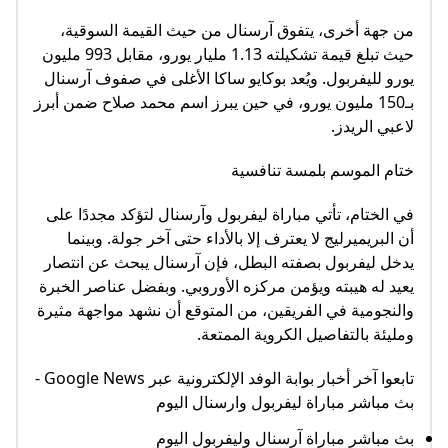
من جهة أخرى، يتفوق آرسنال من حيث القيمة السوقية،
حيث تبلغ قيمة تشكيلته 1.13 مليار يورو، مقابل 993 مليون
يورو لليفربول. ويُعد بوكايو ساكا الأغلى في صفوف آرسنال
بـ150 مليون يورو، في حين يبرز اسم محمد صلاح ضمن أبرز
لاعبي الريدز.
ختام الموسم بلمسة تنافسية
في الختام، تأتي مباراة ليفربول وآرسنال لتؤكد مجددًا على
أن البريميرليج لا يعترف إلا بالأداء حتى آخر جولة. وبينما
يدخل ليفربول بصفته البطل، فإن آرسنال يبحث عن انتصار
يعيد له هيبته ويؤمن مركزه الأوروبي. وبفضل عناصر الخبرة
والنجومية في الفريقين، من المتوقع أن نشهد مواجهة مثيرة
ومليئة بالتفاصيل الكروية الممتعة.
تابعوا آخر أخبار بوابة الوفد الإلكترونية عبر Google News -
بث مباشر مباراة ليفربول وارسنال اليوم
بث مباشر مباراة آرسنال وليفربول اليوم