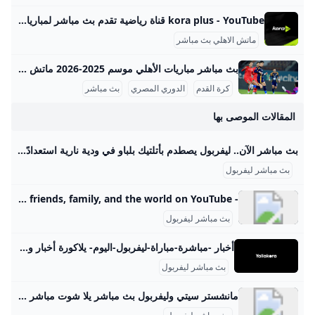
kora plus - YouTube قناة رياضية تقدم بث مباشر لمباريات الدوري وكأس مصر.. ومتابعة الأخبار الحصرية.. وبرامج متنوعة
ماتش الاهلي بث مباشر
بث مباشر مباريات الأهلي موسم 2025-2026 ماتش الأهلي بث مباشر هو حدث رياضي أساسي لعشاق كرة القدم في مصر والوطن العربي، حيث يحظى الفريق الجماهيري الكبير بتغطية إعلامية واهتمام واسع، خصوصًا في موسم 2025-2026 من الدوري المصري الممتاز. تتسم مباريات الأهلي هذا الموسم بالتنافسية والجدية بعد بداية متذبذبة كما يظهر من وضعيته الحالية في جدول الترتيب، حيث يسعى الفريق لاستعادة مستواه المتميز. مواعيد مباريات الأهلي تفصيليًا وفقًا لجدول مباريات الأهلي المعتمد من رابطة الأندية المصرية المحترفة، كان آخر لقاء جماهيري للأهلي في الدوري يوم 14 سبتمبر 2025 ضد إنبي على ملعب المقاولون العرب، في مباراة أقيمت ضمن الجولة السادسة.
كرة القدم
الدوري المصري
بث مباشر
المقالات الموصى بها
بث مباشر الآن.. ليفربول يصطدم بأتلتيك بلباو في ودية نارية استعدادًا للموسم الجديد المشهد اليمني بث مباشر مباراة ليفربول وأتلتيك بلباو اليوم الإثنين على ملعب أنفيلد في إطار استعدادات الريدز لانطلاقة موسم 2025 2026 والذي يستهله بمواجهة كريستال بالاس في 47.251.99.215 التاريخ: الإثنين 4 أغسطس 2025 المباراة الأولى: الساعة 7:00 مساءً بتوقيت القاهرة ومكة المكرمة المباراة الثانية: الساعة 10:00 مساءً الملعب: أنفيلد رود – ليفربول القنوات الناقلة: قناة الشارقة الرياضية قناة LFC TV الرسمية STC TV Sports HD2 ليفربول يخوض بروفتين أمام بلباو قبل مواجهة كريستال بالاس قرر المدير الفني الجديد آرني سلوت أن يخوض ليفربول مباراتين وديتين أمام أتلتيك بلباو اليوم، كل مباراة مدتها 90 دقيقة، لتجربة التشكيلات وتثبيت طريقة اللعب.
بث مباشر ليفربول
- YouTube Enjoy the videos and music you love, upload original content, and share it all with friends, family, and the world on YouTube.
بث مباشر ليفربول
أخبار -مباشرة-مباراة-ليفربول-اليوم- يلاكورة أخبار وتقارير وتحليل الدوري المصري، منتخب مصر، الأهلي والزمالك، محمد صلاح ومرموش والمحترفين، الدوري الإنجليزي وليفربول، الدوري الإسباني وريال مدريد وبرشلونة مباريات الغد
بث مباشر ليفربول
مانشستر سيتي وليفربول بث مباشر يلا شوت مباشر مشاهدة مباراة مانشستر سيتي وليفربول بث مباشر اليوم 23-2-2025 قمة إستاد الإتحاد بين السماوي والريدز منذ 7 أشهر مباشر مشاهدة مباراة مانشستر سيتي وليفربول بث مباشر اليوم 1-12-2024 قمة الدوري الإنجليزي في جولته الثالثة عشر منذ 9 أشهر مباشر مشاهدة مباراة مانشستر سيتي وليفربول بث مباشر اليوم 25-11-2023 موقعة إستاد الاتحاد منذ سنتين مباشر مشاهدة مباراة مانشستر سيتي وليفربول بث مباشر اليوم 1-4-2023 موقعة إستاد الاتحاد منذ سنتين