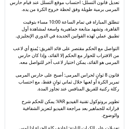
تعديل قانون التسلل: احتساب موقع التسلل عند قيام حارس
المرمى برمية طويلة وفق لحظة خروج الكرة من يده.
تنطلق المباراة في تمام الساعة 10:00 مساء بتوقيت
القاهرة، وتشهد متابعة جماهيرية واسعة لمشاهدة أول
تطبيق عملي لهذه القوانين الجديدة في الدوري الإنجليزي.
التواصل مع الحكم مقتصر على قائد الفريق: يُمنع أي لاعب
من الاقتراب للحوار مع الحكم إلا القائد، وإذا كان حارس
المرمى هو القائد، يمكن اختيار لاعب آخر للتواصل معه.
قانون 8 ثوانٍ لحراس المرمى: أصبح على حارس المرمى
تمرير الكرة أو لعبها خلال ثماني ثوانٍ فقط، مع احتساب
ركلة ركنية للفريق المنافس عند تجاوز المدة.
تطوير بروتوكول تقنية الفيديو VAR: يمكن للحكم شرح
قراراته للجماهير بعد مراجعة الفيديو لتعزيز الشفافية
والوضوح.
تعديلات على الكرات الثابتة: إعادة ركلة الجزاء إذا لمس