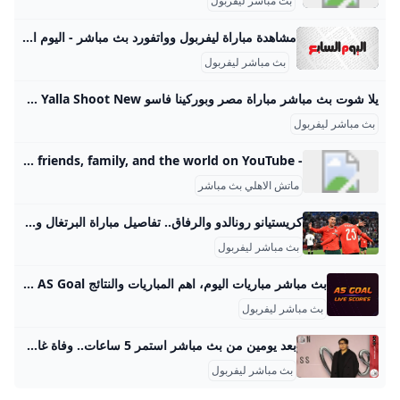
بث مباشر ليفربول
مشاهدة مباراة ليفربول وواتفورد بث مباشر - اليوم السابع مشاهدة مباراة ليفربول ضد واتفورد بث مباشر اليوم في الدوري الإنجليزي عبر سوبر كورة السبت، 14 ديسمبر 2019 01:30 م يواجه ليفربول فى الثانية والنصف ظهر اليوم السبت، نظيره واتفورد على ملعب الأنفيلد معقل الريدز، ضمن مواجهات الأسبوع السابع عشر من عمر مسابقة الدوري الإنجليزي الممتاز “بريمرليج”. مشاهدة مباراة ليفربول ضد واتفورد بث مباشر في الدوري الإنجليزي عبر سوبر كورة السبت، 14 ديسمبر 2019 12:18 م يلتقى فريق ليفربول، المحترف ضمن صفوفه النجم المصرى محمد صلاح، بنظيره واتفورد فى تمام الثانية والنصف عصر اليوم السبت بملعب الأنفيلد معقل الريدز.
بث مباشر ليفربول
يلا شوت بث مباشر مباراة مصر وبوركينا فاسو Yalla Shoot New مشاهدة مباراة مصر اليوم أهم مباريات اليوم يترقب عشاق الكرة المصرية المواجهة المرتقبة بين منتخب مصر ونظيره البوركيني ضمن الجولة الثامنة من التصفيات الإفريقية المؤهلة إلى كأس العالم 2026. ورغم أن المباراة تحمل طابعًا مصيريًا، فإن الفراعنة يدخلون اللقاء وهم يمتلكون مجموعة من الأسلحة القوية التي تجعلهم الأقرب لحسم بطاقة التأهل مبكرًا. الثلاثاء 09/سبتمبر/2025 - 05:23 م 9/9/2025 5:23:26 PM يلا شوت بث مباشر مباراة مصر Yalla Shoot New يترقب عشاق الكرة المصرية المواجهة المرتقبة بين منتخب مصر ونظيره البوركيني ضمن الجولة الثامنة من التصفيات الإفريقية المؤهلة إلى كأس العالم 2026.
بث مباشر ليفربول
- YouTube Enjoy the videos and music you love, upload original content, and share it all with friends, family, and the world on YouTube.
ماتش الاهلي بث مباشر
كريستيانو رونالدو والرفاق.. تفاصيل مباراة البرتغال والمجر في تصفيات كأس العالم 2026 الصباح العربي واصل منتخب البرتغال طريقه في التصفيات الأوروبية المؤهلة إلى كأس العالم 2026 التي تستضيفها الولايات المتحدة وكندا والمكسيك بمشاركة 48 منتخب ا بعدما افتتح مشوا الرياضة كيفية مشاهدة مباراة السعودية واليمن في نهائي كأس… شاهد رد فعل محمد صلاح على إصابة عمر… موعد مباراة السعودية واليمن في نهائي كأس الخليج… كيفية مشاهدة مباراة السعودية واليمن في نهائي كأس… شاهد رد فعل محمد صلاح على إصابة عمر… موعد مباراة السعودية واليمن في نهائي كأس الخليج…
بث مباشر ليفربول
بث مباشر مباريات اليوم، اهم المباريات والنتائج AS Goal بث مباشر اهم مباريات اليوم والغد علي موقع اس جول لايف - AS Goal عبر خدمة روابط مشاهدة أهم المباريات في مختلف الدوريات والبطولات حول العالم. جدول اهم مباريات اليوم علي موقع اس جول - AS Goal, عبر خدمة النتائج المباشرة واحصائيات أهم المباريات في مختلف الدوريات والبطولات حول العالم .
بث مباشر ليفربول
بعد يومين من بث مباشر استمر 5 ساعات.. وفاة غامضة ليوتيوبر شهير منوعات الزمان ع ثر على اليوتيوبر الكوري الجنوبي نا دونغ هيون الشهير بلقب BuzzBean11 وصاحب أكثر من 1 4 مليون مشترك على يوتيوب ميت ا داخل منزله بشرق سيول بحسب ما ذكرته صحف مح… عُثر على اليوتيوبر الكوري الجنوبي نا دونغ هيون، الشهير بلقب BuzzBean11 وصاحب أكثر من 1.4 مليون مشترك على يوتيوب، ميتًا داخل منزله بشرق سيول، بحسب ما ذكرته صحف محلية. وأوضحت الشرطة أن صديقًا أبلغ عن تغيبه عن اجتماع، ليتم العثور عليه جثة هامدة دون وجود أي رسالة أو دلائل على عنف.
بث مباشر ليفربول