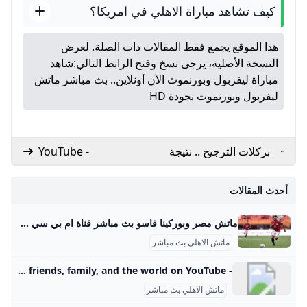
كيف تشاهد مباراة الاهلي في امريكا؟
هذا الموقع يجمع فقط المقالات ذات الصلة. لعرض
النسخة الأصلية، يرجى نسخ وفتح الرابط التالي:
شاهد
مباراة ليفربول وبورنموث الآن أونلاين.. بث مباشر ماتش
ليفربول وبورنموث بجودة HD
بركلات الترجيح .. نتيجة
- YouTube
مباراة ليفربول
وكريستال بالاس في
أحدث المقالات
كأس الدرع الخيرية
ماتش مصر وبوركينا فاسو بث مباشر قناة ام بي سي مصر 2 من الممكن مشاهدة مباراة بوركينا فاسو ضد مصر بث مباشر اليوم عبر قنوات SSC السعودية وقنوات أون سبورت المصرية وقناة MBC MASR 2، وأيضًا عن طريق البث المباشر ماتش مصر وبوركينا فاسو بث مباشر قناة ام بي سي مصر 2 Published 16 ساعة agoon 2025-09-09By تركيا اليوموتقام المباراة على ملعب 4 أغسطس بالعاصمة واجادوجو، حيث يسعى الفراعنة إلى تحقيق الفوز وخطف بطاقة التأهل المباشر إلى النهائيات قبل جولتين من نهاية التصفيات، إذ سيرفع الانتصار رصيد المنتخب إلى 22 نقطة تضمن له العبور دون انتظار بقية النتائج.
ماتش الاهلي بث مباشر
- YouTube Enjoy the videos and music you love, upload original content, and share it all with friends, family, and the world on YouTube.
ماتش الاهلي بث مباشر