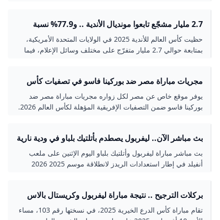
الجولة التحضيرية للموسم الكروي الجديد…
2.7 مليار مشجّع تابعوا مونديال الأندية .. و77.9% نسبة
مشاهدة الهلال ومانشستر سيتي
حظيت كأس العالم للأندية 2025 في الولايات المتحدة الأمريكية،
بمتابعة حوالي 2.7 مليار متفرّج على مختلف وسائل الإعلام، فيما
بلغت نسبة مشاهدة مباراة الهلال ومانشستر سيتي عبر التلفاز
77.9%، وفقا لتقرير تحليلي نشرته شركة Nielsen Sports.
مجريات مباراة مصر ضد بوركينا فاسو في تصفيات كأس
وكسبت حسابات البطولة على مواقع التواصل الاجتماعي 9 ملايين
العالم
متابع جديد، كما حصدت البطولة على منصات DAZN للتواصل
يوفر موقع خاص عن مصر لكل زواره مجريات مباراة مصر ضد
الاجتماعي 10 مليارات انطباع.
بوركينا فاسو ضمن التصفيات الإفريقية المؤهلة لكأس العالم 2026.
بث مباشر الآن.. ليفربول يصطدم بأتلتيك بلباو في ودية نارية
استعدادًا للموسم الجديد المشهد اليمني
بث مباشر مباراة ليفربول وأتلتيك بلباو اليوم الإثنين على ملعب
أنفيلد في إطار استعدادات الريدز لانطلاقة موسم 2025 2026
والذي يستهله بمواجهة كريستال بالاس في
بركلات الترجيح .. نتيجة مباراة ليفربول وكريستال بالاس
في كأس الدرع الخيرية
تقام مباراة كأس الدرع الخيرية 2025، في نسختها رقم 103، مساء