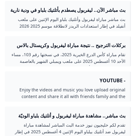
بث مباشر الآن.. ليفربول يصطدم بأتلتيك بلباو في ودية نارية
استعدادًا للموسم الجديد المشهد اليمني
بث مباشر مباراة ليفربول وأتلتيك بلباو اليوم الإثنين على ملعب
أنفيلد في إطار استعدادات الريدز لانطلاقة موسم 2025 2026
والذي يستهله بمواجهة كريستال بالاس في
بركلات الترجيح .. نتيجة مباراة ليفربول وكريستال بالاس
في كأس الدرع الخيرية
تقام مباراة كأس الدرع الخيرية 2025، في نسختها رقم 103، مساء
الأحد 10 أغسطس 2025 على ملعب ويمبلي الشهير بالعاصمة
البريطانية لندن، في أجواء حماسية ينتظرها عشاق كرة القدم
الإنجليزية في كل أنحاء العالم. هذا اللقاء يمثل الافتتاح الرسمي
- YOUTUBE
للموسم الكروي الجديد في إنجلترا، ومن المتوقع أن يشهد حضورًا
جماهيريًا
Enjoy the videos and music you love upload original
content and share it all with friends family and the
world on YouTube.
بث مباشر.. مشاهدة مباراة ليفربول و أتلتيك بلباو الوديّة
الدوليّة - خليجيون
تقدم لكم خليجيون نيوز خدمة البث المباشر لمشاهدة مباراة
ليفربول ضد أتلتيك بيلباو اليوم الإثنين 4 أغسطس 2025 في إطار