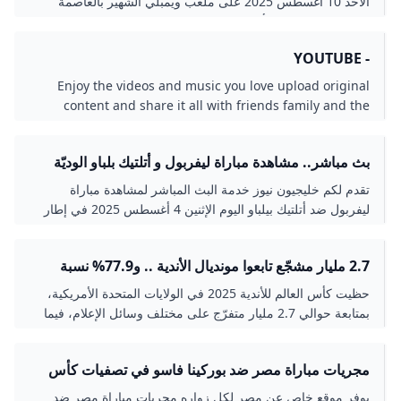
الأحد 10 أغسطس 2025 على ملعب ويمبلي الشهير بالعاصمة
البريطانية لندن، في أجواء حماسية ينتظرها عشاق كرة القدم
الإنجليزية في كل أنحاء العالم. هذا اللقاء يمثل الافتتاح الرسمي
- YOUTUBE
للموسم الكروي الجديد في إنجلترا، ومن المتوقع أن يشهد حضورًا
جماهيريًا
Enjoy the videos and music you love upload original
content and share it all with friends family and the
world on YouTube.
بث مباشر.. مشاهدة مباراة ليفربول و أتلتيك بلباو الوديّة
الدوليّة - خليجيون
تقدم لكم خليجيون نيوز خدمة البث المباشر لمشاهدة مباراة
ليفربول ضد أتلتيك بيلباو اليوم الإثنين 4 أغسطس 2025 في إطار
الجولة التحضيرية للموسم الكروي الجديد…
2.7 مليار مشجّع تابعوا مونديال الأندية .. و77.9% نسبة
مشاهدة الهلال ومانشستر سيتي
حظيت كأس العالم للأندية 2025 في الولايات المتحدة الأمريكية،
بمتابعة حوالي 2.7 مليار متفرّج على مختلف وسائل الإعلام، فيما
بلغت نسبة مشاهدة مباراة الهلال ومانشستر سيتي عبر التلفاز
77.9%، وفقا لتقرير تحليلي نشرته شركة Nielsen Sports.
مجريات مباراة مصر ضد بوركينا فاسو في تصفيات كأس
وكسبت حسابات البطولة على مواقع التواصل الاجتماعي 9 ملايين
العالم
متابع جديد، كما حصدت البطولة على منصات DAZN للتواصل
يوفر موقع خاص عن مصر لكل زواره مجريات مباراة مصر ضد