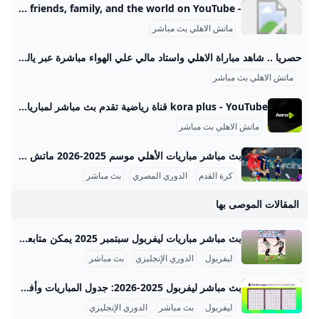
- YouTube Enjoy the videos and music you love, upload original content, and share it all with friends, family, and the world on YouTube.
ماتش الاهلي بث مباشر
حصريا .. شاهد مباراة الاهلي واستاد مالي علي الهواء مباشرة عبر ياللاكورة يلاكورة اعضاء وزوار Yallakora.com الكرام، يسعد الموقع ان يبلغكم بأنه حصل بشكل حصري علي حقوق بث ونقل لقائي الاهلي والزمالك في دوري ابطال افريقيا علي الهواء مباشرة. مباريات الغد 06:11 م 14/05/2012 حصريا .. شاهد مباراة الاهلي واستاد مالي علي الهواء مباشرة عبر ياللاكورة تابعنا على كتب - فريق عمل ياللاكورة:اعضاء وزوار Yallakora.com الكرام، يسعد الموقع ان يبلغكم بأنه حصل بشكل حصري علي حقوق بث ونقل لقاء الأهلي واستاد مالي في دوري ابطال افريقيا علي الهواء مباشرة.
ماتش الاهلي بث مباشر
kora plus - YouTube قناة رياضية تقدم بث مباشر لمباريات الدوري وكأس مصر.. ومتابعة الأخبار الحصرية.. وبرامج متنوعة
ماتش الاهلي بث مباشر
بث مباشر مباريات الأهلي موسم 2025-2026 ماتش الأهلي بث مباشر هو حدث رياضي أساسي لعشاق كرة القدم في مصر والوطن العربي، حيث يحظى الفريق الجماهيري الكبير بتغطية إعلامية واهتمام واسع، خصوصًا في موسم 2025-2026 من الدوري المصري الممتاز. تتسم مباريات الأهلي هذا الموسم بالتنافسية والجدية بعد بداية متذبذبة كما يظهر من وضعيته الحالية في جدول الترتيب، حيث يسعى الفريق لاستعادة مستواه المتميز. مواعيد مباريات الأهلي تفصيليًا وفقًا لجدول مباريات الأهلي المعتمد من رابطة الأندية المصرية المحترفة، كان آخر لقاء جماهيري للأهلي في الدوري يوم 14 سبتمبر 2025 ضد إنبي على ملعب المقاولون العرب، في مباراة أقيمت ضمن الجولة السادسة.
كرة القدم
الدوري المصري
بث مباشر
المقالات الموصى بها
بث مباشر مباريات ليفربول سبتمبر 2025 يمكن متابعة بث مباشر مباريات ليفربول في شهر سبتمبر 2025 من خلال عدة قنوات رياضية، إذ يقدم الفريق موسمًا قويًا مع مدربه الهولندي أرني سلوت بعد استثمار ضخم في سوق الانتقالات الصيفية بقيمة 446 مليون جنيه إسترليني. يبدأ جدول مباريات ليفربول في سبتمبر 2025 بمواجهة بيرنلي في الدوري الإنجليزي الممتاز يوم الأحد 14 سبتمبر الساعة 16:00 بتوقيت السعودية ومصر. تليها مواجهة في كأس الكاراباو ضد ساوثهامبتون يوم 15 سبتمبر، ثم مباراة مهمة في دوري أبطال أوروبا ضد أتلتيكو مدريد يوم الأربعاء 17 سبتمبر الساعة 22:00.
ليفربول
الدوري الإنجليزي
بث مباشر
بث مباشر ليفربول 2025-2026: جدول المباريات وأفضل القنوات إليكم مقالة مفصلة مكتوبة باللغة العربية عن موضوع “بث مباشر ليفربول” مع معلومات شاملة وأمثلة دقيقة: بث مباشر ليفربول: دليلك الشامل لمتابعة مباريات الريدز في موسم 2025-2026 مواعيد مباريات ليفربول في الدوري الإنجليزي الممتاز 2025-2026 يبدأ ليفربول موسم الدوري الإنجليزي الممتاز 2025-2026 بمواجهة مثيرة ضد بورنموث يوم الجمعة 15 أغسطس 2025 على ملعب أنفيلد، في أول مباراة دفاع عن اللقب بعد تتويجه في الموسم السابق. وينتهي موسم الدوري في 24 مايو 2026 بمواجهة بيرنتفورد أيضاً على ملعب أنفيلد.
ليفربول
بث مباشر
الدوري الإنجليزي