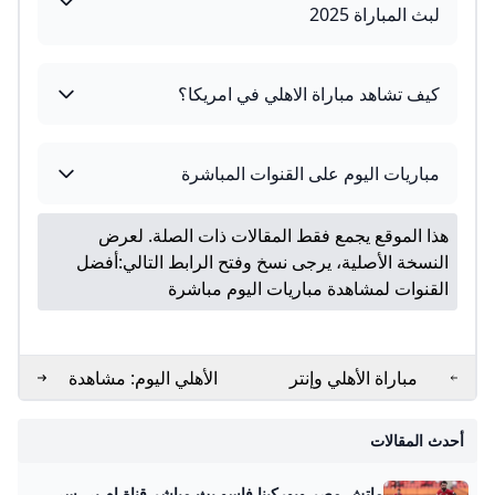
لبث المباراة 2025
كيف تشاهد مباراة الاهلي في امريكا؟
مباريات اليوم على القنوات المباشرة
هذا الموقع يجمع فقط المقالات ذات الصلة. لعرض
النسخة الأصلية، يرجى نسخ وفتح الرابط التالي:
أفضل
القنوات لمشاهدة مباريات اليوم مباشرة
مباراة الأهلي وإنتر
الأهلي اليوم: مشاهدة
ميامي: القنوات، التوقيت
المباراة بثقة وبساطة
والتغطية الحية
أحدث المقالات
ماتش مصر وبوركينا فاسو بث مباشر قناة ام بي سي مصر 2 من الممكن مشاهدة مباراة بوركينا فاسو ضد مصر بث مباشر اليوم عبر قنوات SSC السعودية وقنوات أون سبورت المصرية وقناة MBC MASR 2، وأيضًا عن طريق البث المباشر ماتش مصر وبوركينا فاسو بث مباشر قناة ام بي سي مصر 2 Published 16 ساعة agoon 2025-09-09By تركيا اليوموتقام المباراة على ملعب 4 أغسطس بالعاصمة واجادوجو، حيث يسعى الفراعنة إلى تحقيق الفوز وخطف بطاقة التأهل المباشر إلى النهائيات قبل جولتين من نهاية التصفيات، إذ سيرفع الانتصار رصيد المنتخب إلى 22 نقطة تضمن له العبور دون انتظار بقية النتائج.