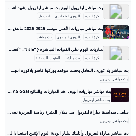
بث مباشر ليفربول اليوم بث مباشر ليفربول يشهد اهتماما كبيرا من عشاق كرة القدم حول العالم، وخصوصاً مع المباريات المهمة في الدوري الإنجليزي الممتاز ودوري أبطال أوروبا. في شهر سبتمبر 2025، على سبيل المثال، مباراة ليفربول القادمة ستكون ضد بيرنلي يوم الأحد 14 سبتمبر، وستُبث على القنوات الرياضية مثل Sky Sports في المملكة المتحدة، مع تغطية شاملة تشمل التعليق الصوتي الحي والبث المباشر بالصورة. يمكن مشاهدة مباريات ليفربول الحية عبر قنوات متعددة حسب الموقع الجغرافي، مثل TNT Sports وSky Sports في أوروبا، وTelemundo وUSA Network في الولايات المتحدة.
كرة القدم
الدوري الإنجليزي
ليفربول
بث مباشر مباريات الأهلي موسم 2025-2026 ماتش الأهلي بث مباشر هو حدث رياضي أساسي لعشاق كرة القدم في مصر والوطن العربي، حيث يحظى الفريق الجماهيري الكبير بتغطية إعلامية واهتمام واسع، خصوصًا في موسم 2025-2026 من الدوري المصري الممتاز. تتسم مباريات الأهلي هذا الموسم بالتنافسية والجدية بعد بداية متذبذبة كما يظهر من وضعيته الحالية في جدول الترتيب، حيث يسعى الفريق لاستعادة مستواه المتميز. مواعيد مباريات الأهلي تفصيليًا وفقًا لجدول مباريات الأهلي المعتمد من رابطة الأندية المصرية المحترفة، كان آخر لقاء جماهيري للأهلي في الدوري يوم 14 سبتمبر 2025 ضد إنبي على ملعب المقاولون العرب، في مباراة أقيمت ضمن الجولة السادسة.
كرة القدم
الدوري المصري
بث مباشر
مباريات اليوم على القنوات المباشرة { “title”: “أفضل القنوات لمتابعة مباريات اليوم مباشرة”, “slug”: “afdal-alqanawat-limtabaat-mubarat-alyawm-mubasharatan”, “subtitle”: “اكتشف القنوات الشهيرة لبث المباريات الحيّة بجودة عالية”, “description”: “تعرف على أهم القنوات التي تبث مباريات كرة القدم مباشرة اليوم، مثل بي إن سبورت، أون سبورت، وغيرها. شاهد مباريات دوري أبطال أوروبا، الدوري الإنجليزي، الدوري المصري والدوري السعودي بجودة عالية دون تقطيع عبر مواقع ومنصات متخصصة.”, “keywords”: “مباريات اليوم”, “القنوات الناقلة”, “بث مباشر”, “tags”: “كرة القدم”, “بث مباشر”, “الرياضة” }تُعد متابعة مباريات كرة القدم مباشرة على التلفزيون من الأنشطة الرياضية الأكثر شعبية في العالم العربي، حيث توفر القنوات المتعددة حقوق بث المباريات الحيّة عبر شاشاتها.
كرة القدم
بث مباشر
القنوات الرياضية
بث مباشر يلا كورة.. التعادل يحسم موقعة بوركينا فاسو يلاكورة انتهت مواجهة منتخب مصر أمام نظيره البوركيني بالتعادل السلبي، في اللقاء الذي جمعهما مساء اليوم على ملعب 4 أغسطس بالعاصمة واجادوجو، ضمن منافسات الجولة الثامنة من التصفيات الإفريقية المؤهلة إلى كأس العالم 2026. مباريات الغد كتب - محمد الهادي 08:58 م 09/09/2025 التعادل يؤجل فرحة الفراعنة تابعنا على انتهت مواجهة منتخب مصر أمام نظيره البوركيني بالتعادل السلبي، في اللقاء الذي جمعهما مساء اليوم على ملعب 4 أغسطس بالعاصمة واجادوجو، ضمن منافسات الجولة الثامنة من التصفيات الإفريقية المؤهلة إلى كأس العالم 2026.
بث مباشر ليفربول
بث مباشر مباريات اليوم، اهم المباريات والنتائج AS Goal بث مباشر اهم مباريات اليوم والغد علي موقع اس جول لايف - AS Goal عبر خدمة روابط مشاهدة أهم المباريات في مختلف الدوريات والبطولات حول العالم. جدول اهم مباريات اليوم علي موقع اس جول - AS Goal, عبر خدمة النتائج المباشرة واحصائيات أهم المباريات في مختلف الدوريات والبطولات حول العالم .
بث مباشر ليفربول
شاهد.. سداسية مباراة ليفربول ضد ميلان المثيرة رياضة الجزيرة نت حقق ميلان الإيطالي فوزا مثيرا على ليفربول الإنجليزي 4-2، اليوم السبت، في مباراة ودية قوية أقيمت في هونغ كونغ.
بث مباشر ليفربول
بث مباشر مباراة ليفربول وأتليتك بيلباو الودية اليوم الإثنين استعدادا للموسم الجديد - موقع الموقع يتزايد بحث محبي ومشجعي الريدز، عن طريقة مشاهدة المباراة الودية، التي تجمع بين ناديي ليفربول وأتليتك بيلباو اليوم، ضمن الاستعدادات موقع الموقع4 أغسطس 2025 . 3:37 مساءً يواجه الفريق الأول لكرة القدم بنادي ليفربول الإنجليزي، ودية مزدوجة” ضد أتلتيك بيلباو الإسباني، اليوم الإثنين، على أرضية ميدان ملعب “آنفيلد”، في ختام استعدادات بطل النسخة الأخيرة من مسابقة الدوري الإنجليزي الممتاز، لانطلاق موسم 2025- 2026، بعد سلسلة من المباريات الودية. بث مباشر مباراة ليفربول وأتليتك بيلباو تنطلق المباراة الأولى بين كلا الفريقين الليلة، في تمام الساعة السابعة مساءً بتوقيت القاهرة، وتقام المباراة الثانية بين الناديين في تمام الساعة العاشرة مساءً.