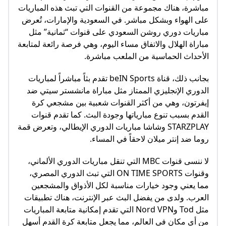
مباشرة، هناك مجموعة من القنوات التي تبث هذه المباريات
على الهواء وبشكل مباشر. في السعودية والإمارات، تُعرض
مباريات دوري روشن السعودي على قنوات “ثمانية” مثل
مباراة الهلال والاتفاق مساء اليوم، وهي فرصة رائعة لمتابعة
الأحداث الحماسية من الملعب مباشرة.
بجانب ذلك، قناة beIN Sports تقدم بثاً مباشراً لمباريات
الدوري الإنجليزي الممتاز مثل مباراة مانشستر سيتي ضد
إيفرتون، وهي من أكثر القنوات شعبية بين مشجعي كرة
القدم بسبب تنوع مبارياتها وجودة البث. كما تقدم قنوات
STARZPLAY وشاشا مباريات الدوري الإيطالي، وتعرض قمة
روما ضد إنتر ميلان لاحقاً في المساء.
لا ننسى قنوات MBC التي تنقل مباريات الدوري الألماني،
وقنوات ON TIME SPORTS التي تبث الدوري المصري،
مما يعني وجود خيارات مناسبة لكل الأذواق والمشجعين
العرب. ولدى من يفضل البث عبر الإنترنت، هناك تطبيقات
مثل Tod وNord VPN التي تقدم إمكانية متابعة المباريات
من أي مكان في العالم، مما يجعل متابعة كرة القدم أسهل