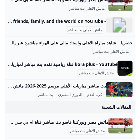
ماتش الاهلي بث مباشر
- YouTube Enjoy the videos and music you love, upload original content, and share it all with friends, family, and the world on YouTube.
ماتش الاهلي بث مباشر
حصريا .. شاهد مباراة الاهلي واستاد مالي علي الهواء مباشرة عبر ياللاكورة يلاكورة اعضاء وزوار Yallakora.com الكرام، يسعد الموقع ان يبلغكم بأنه حصل بشكل حصري علي حقوق بث ونقل لقائي الاهلي والزمالك في دوري ابطال افريقيا علي الهواء مباشرة. مباريات الغد 06:11 م 14/05/2012 حصريا .. شاهد مباراة الاهلي واستاد مالي علي الهواء مباشرة عبر ياللاكورة تابعنا على كتب - فريق عمل ياللاكورة:اعضاء وزوار Yallakora.com الكرام، يسعد الموقع ان يبلغكم بأنه حصل بشكل حصري علي حقوق بث ونقل لقاء الأهلي واستاد مالي في دوري ابطال افريقيا علي الهواء مباشرة.
ماتش الاهلي بث مباشر
kora plus - YouTube قناة رياضية تقدم بث مباشر لمباريات الدوري وكأس مصر.. ومتابعة الأخبار الحصرية.. وبرامج متنوعة
ماتش الاهلي بث مباشر
بث مباشر مباريات الأهلي موسم 2025-2026 ماتش الأهلي بث مباشر هو حدث رياضي أساسي لعشاق كرة القدم في مصر والوطن العربي، حيث يحظى الفريق الجماهيري الكبير بتغطية إعلامية واهتمام واسع، خصوصًا في موسم 2025-2026 من الدوري المصري الممتاز. تتسم مباريات الأهلي هذا الموسم بالتنافسية والجدية بعد بداية متذبذبة كما يظهر من وضعيته الحالية في جدول الترتيب، حيث يسعى الفريق لاستعادة مستواه المتميز. مواعيد مباريات الأهلي تفصيليًا وفقًا لجدول مباريات الأهلي المعتمد من رابطة الأندية المصرية المحترفة، كان آخر لقاء جماهيري للأهلي في الدوري يوم 14 سبتمبر 2025 ضد إنبي على ملعب المقاولون العرب، في مباراة أقيمت ضمن الجولة السادسة.
كرة القدم
الدوري المصري
بث مباشر
المقالات الشعبية
ماتش مصر وبوركينا فاسو بث مباشر قناة ام بي سي مصر 2 من الممكن مشاهدة مباراة بوركينا فاسو ضد مصر بث مباشر اليوم عبر قنوات SSC السعودية وقنوات أون سبورت المصرية وقناة MBC MASR 2، وأيضًا عن طريق البث المباشر ماتش مصر وبوركينا فاسو بث مباشر قناة ام بي سي مصر 2 Published 16 ساعة agoon 2025-09-09By تركيا اليوموتقام المباراة على ملعب 4 أغسطس بالعاصمة واجادوجو، حيث يسعى الفراعنة إلى تحقيق الفوز وخطف بطاقة التأهل المباشر إلى النهائيات قبل جولتين من نهاية التصفيات، إذ سيرفع الانتصار رصيد المنتخب إلى 22 نقطة تضمن له العبور دون انتظار بقية النتائج.
ماتش الاهلي بث مباشر