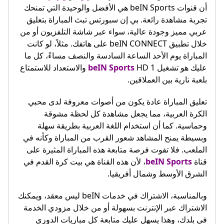
أن قنوات beIN Sports هي الأفضل والوحيدة التي تمنحك
تجربة مشاهدة رائعة. بي إن سبورتس تبث المباراة بتعليق
عربي مميز وجودة عالية، سواء عبر شاشة التلفزيون أو من
خلال تطبيق beIN CONNECT على هاتفك. مثلاً، لو كانت
المباراة يوم الأحد الساعة السادسة والنصف مساءً، كل ما
عليك هو تشغيل
beIN Sports
HD 1 والاستعداد للاستمتاع
بلعبة نارية بين العملاقين.
تعليق المباراة عادة يكون من أصوات معروفة لدى محبي
الكرة العربية، مما يجعل مشاهدة كل لحظة مشوقة
وحماسية. كما أن استخدام اللغة العربية بطريقة سهلة
وبسيطة يمنح المشاهد شعور القرب من المباراة وكأنه في
الملعب. فلا تفوت فرصة متابعة هذه المباراة المثيرة على
قناة
beIN Sports
، لأن هذه القناة هي بيت كرة القدم في
الشرق الأوسط وشمال أفريقيا.
وبالمناسبة، الاشتراك في خدمات beIN ليس معقد، ويمكنك
الاشتراك عبر الإنترنت بسهولة أو من خلال مزودي الخدمة
في بلدك، وهذا يسهل عليك متابعة كل مباريات الدوري