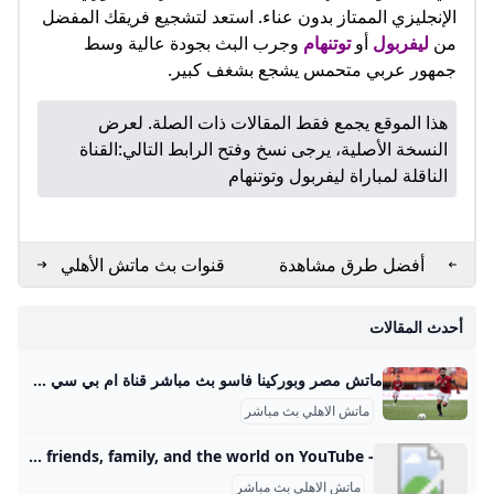
الإنجليزي الممتاز بدون عناء. استعد لتشجيع فريقك المفضل
من
ليفربول
أو
توتنهام
وجرب البث بجودة عالية وسط
جمهور عربي متحمس يشجع بشغف كبير.​
هذا الموقع يجمع فقط المقالات ذات الصلة. لعرض
النسخة الأصلية، يرجى نسخ وفتح الرابط التالي:
القناة
الناقلة لمباراة ليفربول وتوتنهام
أفضل طرق مشاهدة
قنوات بث ماتش الأهلي
المباريات بث مباشر
وإنتر ميامي 2025
بسهولة
أحدث المقالات
ماتش مصر وبوركينا فاسو بث مباشر قناة ام بي سي مصر 2 من الممكن مشاهدة مباراة بوركينا فاسو ضد مصر بث مباشر اليوم عبر قنوات SSC السعودية وقنوات أون سبورت المصرية وقناة MBC MASR 2، وأيضًا عن طريق البث المباشر ماتش مصر وبوركينا فاسو بث مباشر قناة ام بي سي مصر 2 Published 16 ساعة agoon 2025-09-09By تركيا اليوموتقام المباراة على ملعب 4 أغسطس بالعاصمة واجادوجو، حيث يسعى الفراعنة إلى تحقيق الفوز وخطف بطاقة التأهل المباشر إلى النهائيات قبل جولتين من نهاية التصفيات، إذ سيرفع الانتصار رصيد المنتخب إلى 22 نقطة تضمن له العبور دون انتظار بقية النتائج.
ماتش الاهلي بث مباشر
- YouTube Enjoy the videos and music you love, upload original content, and share it all with friends, family, and the world on YouTube.
ماتش الاهلي بث مباشر