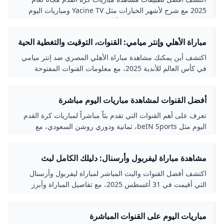
2025 مع شرح لأشهر الخيارات مثل Yacine TV ومباريات اليوم
مباشر. نصائح لاختيار التطبيق الأنسب بجودة بث عالية وتعليق
عربي لتجربة مشاهدة ممتعة وسلسة بدون تقطيع.
مباراة الأهلي وإنتر ميامي: القنوات، التوقيت والتغطية الحية
اكتشف أين يمكنك مشاهدة مباراة الأهلي المصري ضد إنتر ميامي
في كأس العالم للأندية 2025، مع معلومات القنوات المفتوحة
والاشتراك الرقمي والتوقيت المحلي، ونصائح لضمان تجربة
مشاهدة عالية الجودة.
أفضل القنوات لمشاهدة مباريات اليوم مباشرة
تعرف على أهم القنوات التي تقدم بثاً مباشراً لمباريات كرة القدم
اليوم مثل beIN Sports، ثمانية ودوري روشن السعودي، مع
خيارات للبث عبر الإنترنت لتجربة مشاهدة سهلة وممتعة.
مشاهدة مباراة ليفربول وأرسنال: دليلك الكامل لبث
المباراة 2025
اكتشف أفضل القنوات والبث المباشر لمباراة ليفربول وأرسنال
التي أقيمت في 31 أغسطس 2025، مع تفاصيل المباراة وأبرز
اللحظات والنتائج والتعليق الحي.
مباريات اليوم على القنوات المباشرة