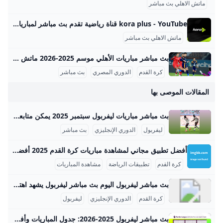
ماتش الاهلي بث مباشر
kora plus - YouTube قناة رياضية تقدم بث مباشر لمباريات الدوري وكأس مصر.. ومتابعة الأخبار الحصرية.. وبرامج متنوعة
ماتش الاهلي بث مباشر
بث مباشر مباريات الأهلي موسم 2025-2026 ماتش الأهلي بث مباشر هو حدث رياضي أساسي لعشاق كرة القدم في مصر والوطن العربي، حيث يحظى الفريق الجماهيري الكبير بتغطية إعلامية واهتمام واسع، خصوصًا في موسم 2025-2026 من الدوري المصري الممتاز. تتسم مباريات الأهلي هذا الموسم بالتنافسية والجدية بعد بداية متذبذبة كما يظهر من وضعيته الحالية في جدول الترتيب، حيث يسعى الفريق لاستعادة مستواه المتميز. مواعيد مباريات الأهلي تفصيليًا وفقًا لجدول مباريات الأهلي المعتمد من رابطة الأندية المصرية المحترفة، كان آخر لقاء جماهيري للأهلي في الدوري يوم 14 سبتمبر 2025 ضد إنبي على ملعب المقاولون العرب، في مباراة أقيمت ضمن الجولة السادسة.
كرة القدم
الدوري المصري
بث مباشر
المقالات الموصى بها
بث مباشر مباريات ليفربول سبتمبر 2025 يمكن متابعة بث مباشر مباريات ليفربول في شهر سبتمبر 2025 من خلال عدة قنوات رياضية، إذ يقدم الفريق موسمًا قويًا مع مدربه الهولندي أرني سلوت بعد استثمار ضخم في سوق الانتقالات الصيفية بقيمة 446 مليون جنيه إسترليني. يبدأ جدول مباريات ليفربول في سبتمبر 2025 بمواجهة بيرنلي في الدوري الإنجليزي الممتاز يوم الأحد 14 سبتمبر الساعة 16:00 بتوقيت السعودية ومصر. تليها مواجهة في كأس الكاراباو ضد ساوثهامبتون يوم 15 سبتمبر، ثم مباراة مهمة في دوري أبطال أوروبا ضد أتلتيكو مدريد يوم الأربعاء 17 سبتمبر الساعة 22:00.
ليفربول
الدوري الإنجليزي
بث مباشر
أفضل تطبيق مجاني لمشاهدة مباريات كرة القدم 2025 أفضل تطبيق لمشاهدة مباريات كرة القدم مجاناً؟ هذا سؤال يطرحه الكثيرون خاصة لمحبي الرياضة واللي يحبوا يشوفوا المباريات بدون تكاليف. في البداية، لازم نعرف أن جودة البث وسهولة الاستخدام هما أهم شي في التطبيق. لازم يكون التطبيق يعطي بث مباشر بجودة كويسة، وما يعلق، وكمان يكون سهل الاستخدام. مثلاً، تطبيق Yacine TV النسخة القانونية يعتبر من أفضل التطبيقات المجانية اللي تتيح مشاهدة المباريات بدون مشاكل. التطبيق هذا يقدم بث مباشر لقنوات كثيرة مفتوحة تغطي اغلب بطولات كرة القدم.
كرة القدم
تطبيقات الرياضة
مشاهدة المباريات
بث مباشر ليفربول اليوم بث مباشر ليفربول يشهد اهتماما كبيرا من عشاق كرة القدم حول العالم، وخصوصاً مع المباريات المهمة في الدوري الإنجليزي الممتاز ودوري أبطال أوروبا. في شهر سبتمبر 2025، على سبيل المثال، مباراة ليفربول القادمة ستكون ضد بيرنلي يوم الأحد 14 سبتمبر، وستُبث على القنوات الرياضية مثل Sky Sports في المملكة المتحدة، مع تغطية شاملة تشمل التعليق الصوتي الحي والبث المباشر بالصورة. يمكن مشاهدة مباريات ليفربول الحية عبر قنوات متعددة حسب الموقع الجغرافي، مثل TNT Sports وSky Sports في أوروبا، وTelemundo وUSA Network في الولايات المتحدة.
كرة القدم
الدوري الإنجليزي
ليفربول
بث مباشر ليفربول 2025-2026: جدول المباريات وأفضل القنوات إليكم مقالة مفصلة مكتوبة باللغة العربية عن موضوع “بث مباشر ليفربول” مع معلومات شاملة وأمثلة دقيقة: بث مباشر ليفربول: دليلك الشامل لمتابعة مباريات الريدز في موسم 2025-2026 مواعيد مباريات ليفربول في الدوري الإنجليزي الممتاز 2025-2026 يبدأ ليفربول موسم الدوري الإنجليزي الممتاز 2025-2026 بمواجهة مثيرة ضد بورنموث يوم الجمعة 15 أغسطس 2025 على ملعب أنفيلد، في أول مباراة دفاع عن اللقب بعد تتويجه في الموسم السابق. وينتهي موسم الدوري في 24 مايو 2026 بمواجهة بيرنتفورد أيضاً على ملعب أنفيلد.