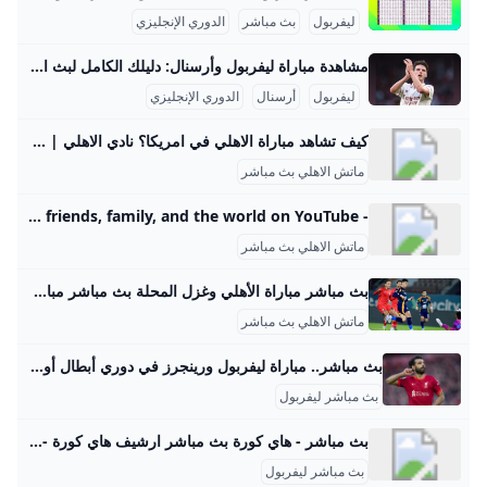
ليفربول
بث مباشر
الدوري الإنجليزي
مشاهدة مباراة ليفربول وأرسنال: دليلك الكامل لبث المباراة 2025 مباراة ليفربول وأرسنال التي أقيمت يوم 31 أغسطس 2025 على ملعب أنفيلد كانت واحدة من أقوى اللقاءات في بداية موسم الدوري الإنجليزي الممتاز 2025-2026. انتهت المباراة بفوز ليفربول بهدف وحيد جاء عبر تسديدة مذهلة من ضربة حرة لصاحب الخبرة دومينيك سوبوسزلاي في الدقيقة 83. هذا الهدف جاء من تسديدة ملتوية من على بعد أكثر من 30 ياردة، حيث استطاع اللاعب تجاوز حارس آرسنال، ديفيد رايا، ليهدي فريقه النقاط الثلاث ويعزز موقعه في صدارة الدوري برصيد 9 نقاط بعد ثلاث مباريات.
ليفربول
أرسنال
الدوري الإنجليزي
كيف تشاهد مباراة الاهلي في امريكا؟ نادي الاهلي | DAZN US .
ماتش الاهلي بث مباشر
- YouTube Enjoy the videos and music you love, upload original content, and share it all with friends, family, and the world on YouTube.
ماتش الاهلي بث مباشر
بث مباشر مباراة الأهلي وغزل المحلة بث مباشر مباراة الأهلي وغزل المحلة في الدوري المصري الممتاز.. يبحث عدد كبير من عشاق الشياطين الحمر في مصر والوطن العربي عن مشاهدة بث مباشر مباراة الأهلي وغزل المحلة عمر خالد الإثنين 25/أغسطس/2025 - 05:16 م بث مباشر مباراة الأهلي وغزل المحلة facebooktwitterwhats بث مباشر مباراة الأهلي وغزل المحلة في الدوري المصري الممتاز.. يبحث عدد كبير من عشاق الشياطين الحمر في مصر والوطن العربي عن مشاهدة بث مباشر مباراة الأهلي وغزل المحلة في بطولة الدوري المصري الممتاز 2025-2026.
ماتش الاهلي بث مباشر
بث مباشر.. مباراة ليفربول ورينجرز في دوري أبطال أوروبا عشاق الساحرة المستديرة على موعد بعد قليل مع مباراة من العيار الثقيل بين كل من ليفربول ورينجرز في دوري أبطال أوروبا.
بث مباشر ليفربول
بث مباشر - هاي كورة بث مباشر ارشيف هاي كورة - بث مباشر
بث مباشر ليفربول