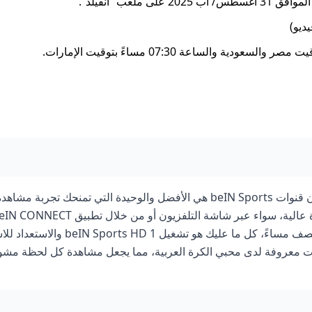
لعب “أنفيلد”.
ديو)
عندما تبحث عن قناة تنقل مباراة ليفربول وتوتنهام، فالأكيد أن قنوات beIN Sports هي الأفضل والوحيدة التي تمنحك تجربة مشاه
هاتفك. مثلاً، لو كانت المباراة يوم الأحد الساعة السادسة والنصف مساءً، كل ما عليك هو تشغ
أصوات معروفة لدى محبي الكرة العربية، مما يجعل مشاهدة كل لحظة مشو