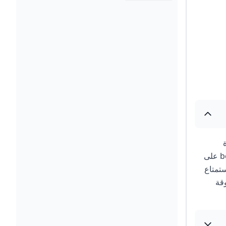
دة
رائعة. بي إن سبورتس تبث المباراة بتعليق عربي مميز وجودة عالية، سواء عبر شاشة التلفزيون أو من خلال تطبيق beIN CONNECT على
يل beIN Sports HD 1 والاستعداد للاستمتاع
قة