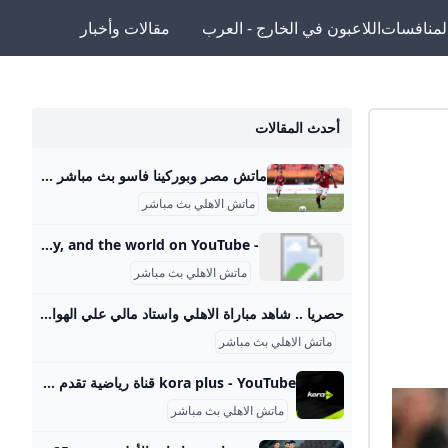
لمنافسات
اللاعبون في الخارج - العرب
مقالات وأخبار
أحدث المقالات
ماتش مصر وبوركينا فاسو بث مباشر قناة ام بي سي مصر 2 من الممكن مشاهدة مباراة بوركينا فاسو ضد مصر بث مباشر اليوم عبر قنوات SSC السعودية وقنوات أون سبورت المصرية وقناة MBC MASR 2، وأيضًا عن طريق البث المباشر ماتش مصر وبوركينا فاسو بث مباشر قناة ام بي سي مصر 2 Published 16 ساعة agoon 2025-09-09By تركيا اليوموتقام المباراة على ملعب 4 أغسطس بالعاصمة واجادوجو، حيث يسعى الفراعنة إلى تحقيق الفوز وخطف بطاقة التأهل المباشر إلى النهائيات قبل جولتين من نهاية التصفيات، إذ سيرفع الانتصار رصيد المنتخب إلى 22 نقطة تضمن له العبور دون انتظار بقية النتائج.
ماتش الاهلي بث مباشر
- YouTube Enjoy the videos and music you love, upload original content, and share it all with friends, family, and the world on YouTube.
ماتش الاهلي بث مباشر
حصريا .. شاهد مباراة الاهلي واستاد مالي علي الهواء مباشرة عبر ياللاكورة يلاكورة اعضاء وزوار Yallakora.com الكرام، يسعد الموقع ان يبلغكم بأنه حصل بشكل حصري علي حقوق بث ونقل لقائي الاهلي والزمالك في دوري ابطال افريقيا علي الهواء مباشرة. مباريات الغد 06:11 م 14/05/2012 حصريا .. شاهد مباراة الاهلي واستاد مالي علي الهواء مباشرة عبر ياللاكورة تابعنا على كتب - فريق عمل ياللاكورة:اعضاء وزوار Yallakora.com الكرام، يسعد الموقع ان يبلغكم بأنه حصل بشكل حصري علي حقوق بث ونقل لقاء الأهلي واستاد مالي في دوري ابطال افريقيا علي الهواء مباشرة.
ماتش الاهلي بث مباشر
kora plus - YouTube قناة رياضية تقدم بث مباشر لمباريات الدوري وكأس مصر.. ومتابعة الأخبار الحصرية.. وبرامج متنوعة
ماتش الاهلي بث مباشر