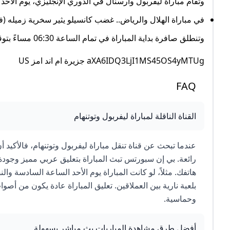
وتقام مباراة ليفربول وأرسنال في الدوري الإنجليزي، يوم الأحد الموافق 31 أغسطس/ آب 2025 على م
في مباراة الهلال والرياض.. غضب كانسيلو يثير سخرية زميله (في
وتنطلق صافرة بداية المباراة في تمام الساعة 06:30 مساءً بتوقيت مصر والسعودية والساعة 07:30 مساءً بتوقيت الإمارات.
aXA6IDQ3LjI1MS45OS4yMTUg جزيرة ام اند امز US
FAQ
القناة الناقلة لمباراة ليفربول وتوتنهام
بلعبة نارية بين العملاقين. تعليق المباراة عادة يكون من 
وحماسية.
أفضل طرق مشاهدة المباريات بث مباشر بسهولة